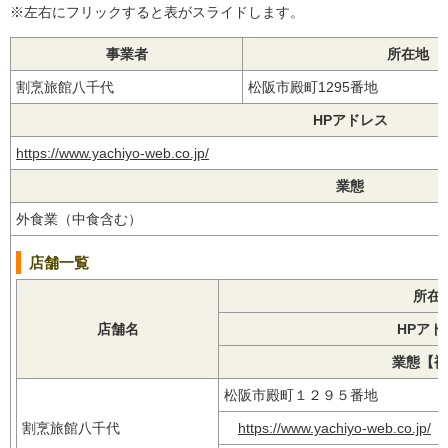
※左右にフリックすると表がスライドします。
事業者
所在地
割烹旅館八千代
松阪市殿町1295番地
HPアドレス
https://www.yachiyo-web.co.jp/
業態
外食業（中食含む）
店舗一覧
所在
店舗名
HPアド
業態【補
松阪市殿町１２９５番地
割烹旅館八千代
https://www.yachiyo-web.co.jp/