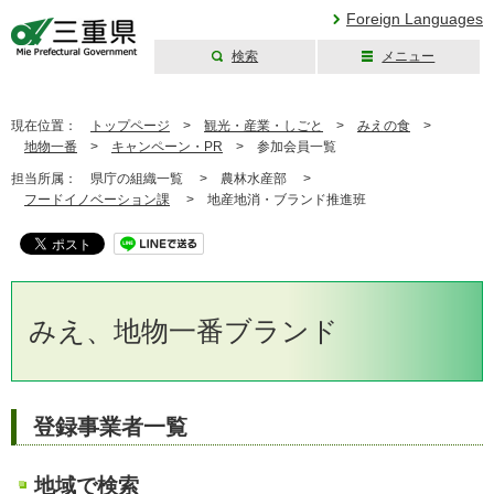
Foreign Languages
検索
メニュー
三重県公式ウェブ
サイト
現在位置：
トップページ
>
観光・産業・しごと
>
みえの食
>
地物一番
>
キャンペーン・PR
>
参加会員一覧
担当所属：
県庁の組織一覧 >
農林水産部 >
フードイノベーション課
>
地産地消・ブランド推進班
みえ、地物一番ブランド
登録事業者一覧
地域で検索