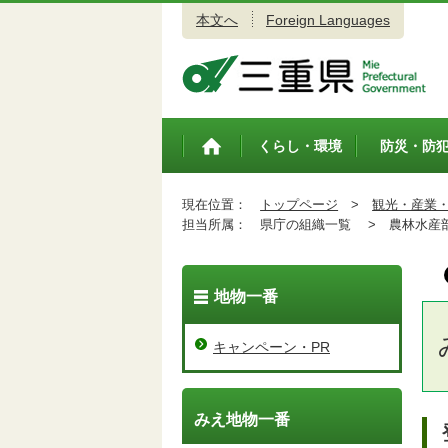
本文へ
Foreign Languages
三重県公式ウェブサイト
くらし・環境
防災・防
トップペ
ージ
現在位置：
トップページ
>
観光・産業
担当所属：
県庁の組織一覧 >
農林水産
地物一番
キャンペーン・PR
みえ地物一番