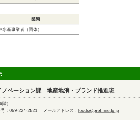
業態
林水産事業者（団体）
先
イノベーション課 地産地消・ブランド推進班
6階）
：059-224-2521
メールアドレス：
foods@pref.mie.lg.jp