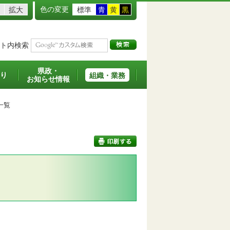
色の変更
拡大
標準
青
黄
黒
ト内検索
県政・
り
組織・業務
お知らせ情報
一覧
印刷する