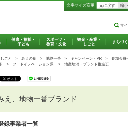
文字サイズ変更
元に戻す
縮小
サイ
健康・福祉・
スポーツ・
観光・産業・
犯
まちづく
子ども
教育・文化
しごと
・しごと
>
みえの食
>
地物一番
>
キャンペーン・PR
>
参加会員
部 >
フードイノベーション課
>
地産地消・ブランド推進班
みえ、地物一番ブランド
登録事業者一覧