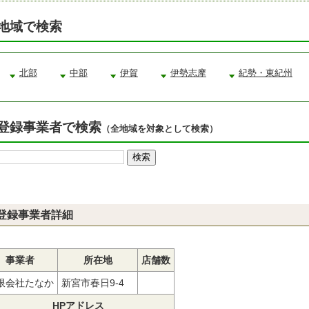
地域で検索
北部
中部
伊賀
伊勢志摩
紀勢・東紀州
登録事業者で検索
（全地域を対象として検索）
登録事業者詳細
事業者
所在地
店舗数
限会社たなか
新宮市春日9-4
HPアドレス