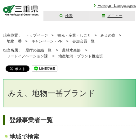
Foreign Languages
検索
メニュー
三重県公式ウェブ
サイト
現在位置：
トップページ
>
観光・産業・しごと
>
みえの食
>
地物一番
>
キャンペーン・PR
>
参加会員一覧
担当所属：
県庁の組織一覧 >
農林水産部 >
フードイノベーション課
>
地産地消・ブランド推進班
みえ、地物一番ブランド
登録事業者一覧
地域で検索