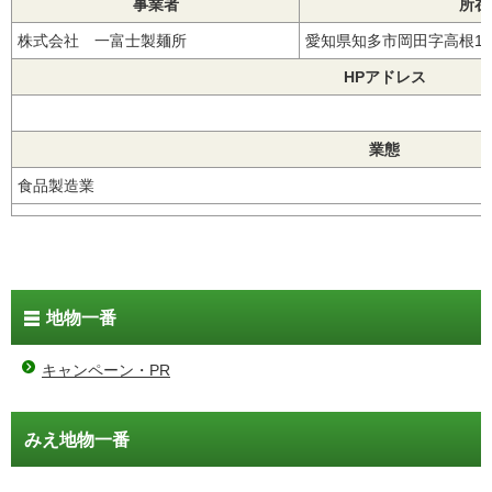
事業者
所在
株式会社 一富士製麺所
愛知県知多市岡田字高根1
HPアドレス
業態
食品製造業
地物一番
キャンペーン・PR
みえ地物一番