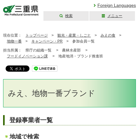
Foreign Languages
検索
メニュー
三重県公式ウェブ
サイト
現在位置：
トップページ
>
観光・産業・しごと
>
みえの食
>
地物一番
>
キャンペーン・PR
>
参加会員一覧
担当所属：
県庁の組織一覧 >
農林水産部 >
フードイノベーション課
>
地産地消・ブランド推進班
みえ、地物一番ブランド
登録事業者一覧
地域で検索