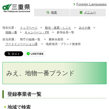
Foreign Languages
検索
メニュー
三重県公式ウェブ
サイト
現在位置：
トップページ
>
観光・産業・しごと
>
みえの食
>
地物一番
>
キャンペーン・PR
>
参加会員一覧
担当所属：
県庁の組織一覧 >
農林水産部 >
フードイノベーション課
>
地産地消・ブランド推進班
みえ、地物一番ブランド
登録事業者一覧
地域で検索