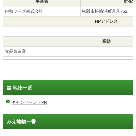
事業者
所在
伊勢フーズ株式会社
松阪市松崎浦町舟入752
HPアドレス
業態
食品製造業
地物一番
キャンペーン・PR
みえ地物一番