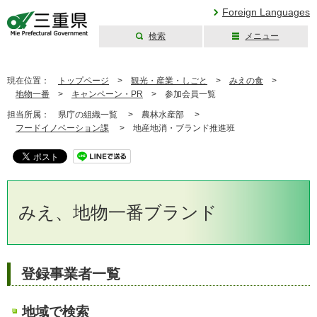
Foreign Languages
検索
メニュー
三重県公式ウェブ
サイト
現在位置：
トップページ
>
観光・産業・しごと
>
みえの食
>
地物一番
>
キャンペーン・PR
>
参加会員一覧
担当所属：
県庁の組織一覧 >
農林水産部 >
フードイノベーション課
>
地産地消・ブランド推進班
みえ、地物一番ブランド
登録事業者一覧
地域で検索