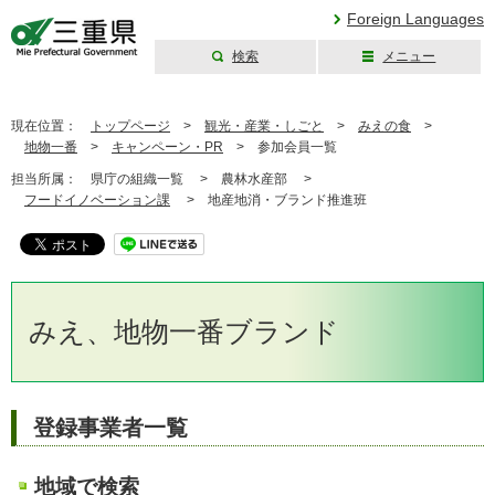
Foreign Languages
検索
メニュー
三重県公式ウェブ
サイト
現在位置：
トップページ
>
観光・産業・しごと
>
みえの食
>
地物一番
>
キャンペーン・PR
>
参加会員一覧
担当所属：
県庁の組織一覧 >
農林水産部 >
フードイノベーション課
>
地産地消・ブランド推進班
みえ、地物一番ブランド
登録事業者一覧
地域で検索