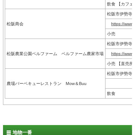
飲食 【カフ
松阪市伊勢寺
松阪商会
https://www.
小売
松阪市伊勢寺
松阪農業公園ベルファーム ベルファーム農家市場
https://www.
小売 【直売
松阪市伊勢寺町
農場バーベキューレストラン Mow＆Buu
飲食
地物一番