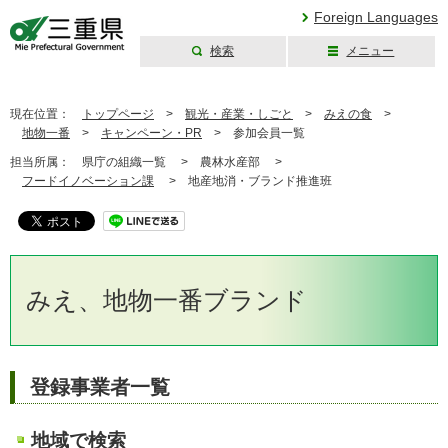
Foreign Languages
検索
メニュー
三重県公式ウェブ
サイト
現在位置：
トップページ
>
観光・産業・しごと
>
みえの食
>
地物一番
>
キャンペーン・PR
>
参加会員一覧
担当所属：
県庁の組織一覧 >
農林水産部 >
フードイノベーション課
>
地産地消・ブランド推進班
みえ、地物一番ブランド
登録事業者一覧
地域で検索