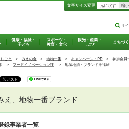
文字サイズ変更
元に戻す
縮小
サイ
健康・福祉・
スポーツ・
観光・産業・
犯
まちづく
子ども
教育・文化
しごと
・しごと
>
みえの食
>
地物一番
>
キャンペーン・PR
>
参加会員
部 >
フードイノベーション課
>
地産地消・ブランド推進班
みえ、地物一番ブランド
登録事業者一覧