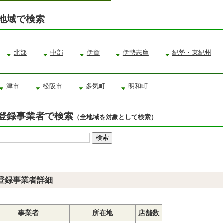
地域で検索
北部
中部
伊賀
伊勢志摩
紀勢・東紀州
津市
松阪市
多気町
明和町
登録事業者で検索
（全地域を対象として検索）
登録事業者詳細
事業者
所在地
店舗数