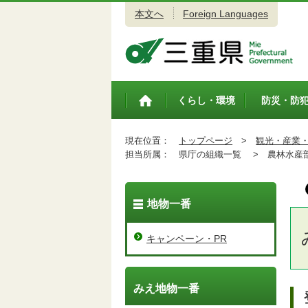
本文へ
Foreign Languages
三重県公式ウェブサイト
くらし・環境
防災・防
トップペ
ージ
現在位置：
トップページ
>
観光・産業
担当所属：
県庁の組織一覧 >
農林水産
地物一番
キャンペーン・PR
みえ地物一番