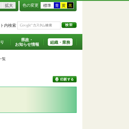
色の変更
拡大
標準
青
黄
黒
ト内検索
県政・
り
組織・業務
お知らせ情報
一覧
印刷する