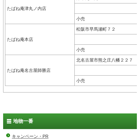
たばね庵津丸ノ内店
小売
松阪市早馬瀬町７２
たばね庵本店
小売
北名古屋市熊之庄八幡２２７
たばね庵名古屋師勝店
小売
地物一番
キャンペーン・PR