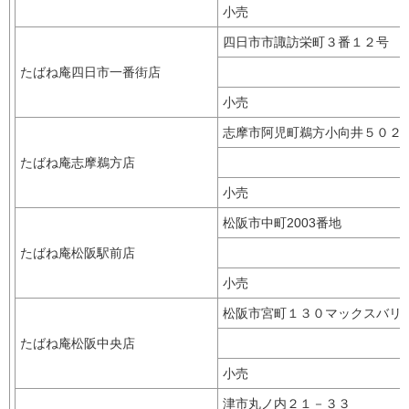
小売
四日市市諏訪栄町３番１２号
たばね庵四日市一番街店
小売
志摩市阿児町鵜方小向井５０
たばね庵志摩鵜方店
小売
松阪市中町2003番地
たばね庵松阪駅前店
小売
松阪市宮町１３０マックスバリ
たばね庵松阪中央店
小売
津市丸ノ内２１－３３