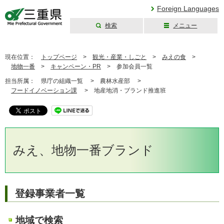
Foreign Languages
検索
メニュー
三重県公式ウェブ
サイト
現在位置：
トップページ
>
観光・産業・しごと
>
みえの食
>
地物一番
>
キャンペーン・PR
>
参加会員一覧
担当所属：
県庁の組織一覧 >
農林水産部 >
フードイノベーション課
>
地産地消・ブランド推進班
みえ、地物一番ブランド
登録事業者一覧
地域で検索