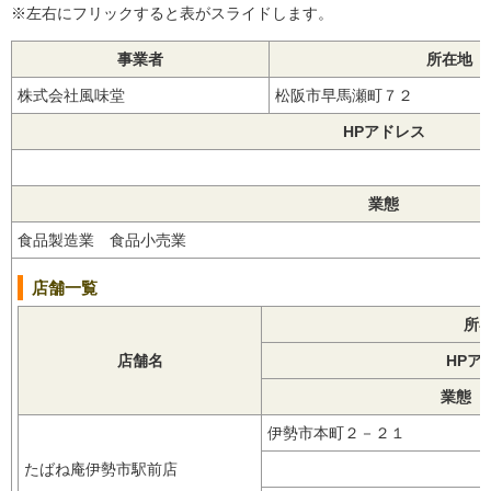
※左右にフリックすると表がスライドします。
事業者
所在地
株式会社風味堂
松阪市早馬瀬町７２
HPアドレス
業態
食品製造業 食品小売業
店舗一覧
所
店舗名
HPア
業態【
伊勢市本町２－２１
たばね庵伊勢市駅前店