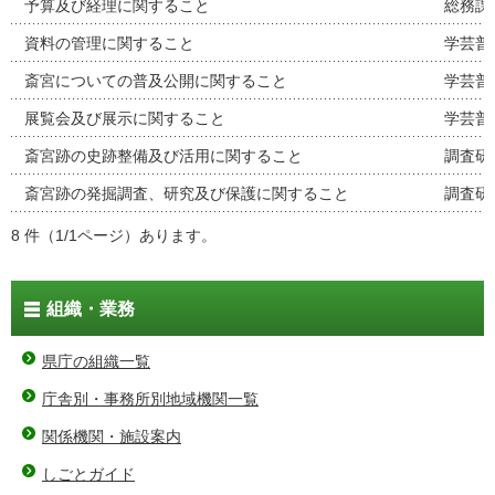
予算及び経理に関すること
総務課
資料の管理に関すること
学芸普
斎宮についての普及公開に関すること
学芸普
展覧会及び展示に関すること
学芸普
斎宮跡の史跡整備及び活用に関すること
調査研
斎宮跡の発掘調査、研究及び保護に関すること
調査研
8 件（1/1ページ）あります。
組織・業務
県庁の組織一覧
庁舎別・事務所別地域機関一覧
関係機関・施設案内
しごとガイド