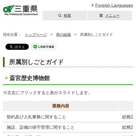
Foreign Languages
検索
メニュー
三重県公式ウェブ
サイト
現在位置：
トップページ
>
県の組織
>
所属別しごとガイド
所属別しごとガイド
斎宮歴史博物館
※左右にフリックすると表がスライドします。
業務内容
契約及び入札事務に関すること
総務課
施設、設備の保守管理に関すること
総務課