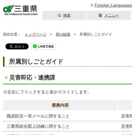
Foreign Languages
検索
メニュー
三重県公式ウェブ
サイト
現在位置：
トップページ
>
県の組織
>
所属別しごとガイド
所属別しごとガイド
災害即応・連携課
※左右にフリックすると表がスライドします。
業務内容
職員防災一斉メールに関すること
災害即
三重県総合図上訓練に関すること
災害即