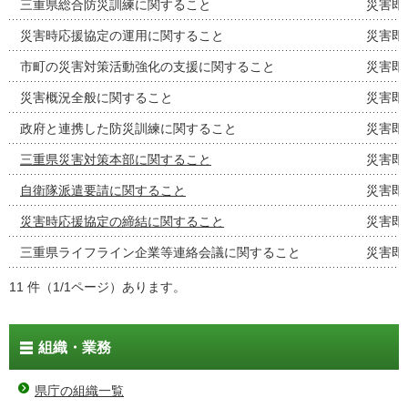
三重県総合防災訓練に関すること
災害即
災害時応援協定の運用に関すること
災害即
市町の災害対策活動強化の支援に関すること
災害即
災害概況全般に関すること
災害即
政府と連携した防災訓練に関すること
災害即
三重県災害対策本部に関すること
災害即
自衛隊派遣要請に関すること
災害即
災害時応援協定の締結に関すること
災害即
三重県ライフライン企業等連絡会議に関すること
災害即
11 件（1/1ページ）あります。
組織・業務
県庁の組織一覧