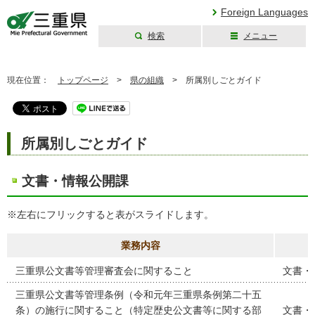
Foreign Languages
検索
メニュー
三重県公式ウェブ
サイト
現在位置：
トップページ
>
県の組織
>
所属別しごとガイド
所属別しごとガイド
文書・情報公開課
※左右にフリックすると表がスライドします。
業務内容
三重県公文書等管理審査会に関すること
文書・
三重県公文書等管理条例（令和元年三重県条例第二十五
条）の施行に関すること（特定歴史公文書等に関する部
文書・