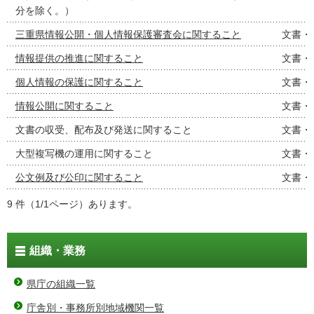
分を除く。）
三重県情報公開・個人情報保護審査会に関すること
文書・
情報提供の推進に関すること
文書・
個人情報の保護に関すること
文書・
情報公開に関すること
文書・
文書の収受、配布及び発送に関すること
文書・
大型複写機の運用に関すること
文書・
公文例及び公印に関すること
文書・
9 件（1/1ページ）あります。
組織・業務
県庁の組織一覧
庁舎別・事務所別地域機関一覧