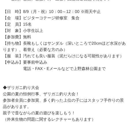
【日 時】8/9（月・祝）10：00～12：00 ※雨天中止
【会 場】ビジターコテージ研修室 集合
【定 員】15名
【対 象】小学生以上
【参加費】無料
【持ち物】長靴もしくはサンダル（深いところで20cmほど水深があ
ります）、着替え（必要な方のみ）
【服 装】汚れても良い服装（泥だらけになる可能性があります）
【申込み】要事前申込み
電話・FAX・Eメールなどで上野森林公園まで
◆ザリガニ釣り大会
公園の夏の恒例行事、ザリガニ釣り大会！
参加者全員に参加賞、多く釣った上位の子にはスタッフ手作りの景
品があります。
親子で昔ながらの夏の遊びを楽しもう！
（外来生物の問題に関するレクチャーもあります）