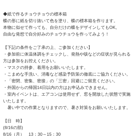
◆紙で作るチョウチョウの標本箱
蝶の形に紙を切り抜いて色を塗り、蝶の標本箱を作ります。
本物に似せて作っても、自分だけの蝶をデザインしてもOK。
自由な発想で自分好みのチョウチョウを作ってみよう！
【下記の条件をご了承の上、ご参加ください】
・参加前に体温体調をチェックし、発熱や咳などの症状が見られる
方は参加をお控えください。
・マスクの持参、着用をお願いいたします。
・こまめな手洗い、消毒など感染予防策の徹底にご協力ください。
・「密閉、密集、密接」の「三密」回避にご留意ください。
・外国からの帰国14日以内の方はお申込みできません。
・室内イベントは、エアコンは使用せず、窓を開放した状態で実施
いたします。
暑い中での作業となりますので、暑さ対策をお願いいたします。
【日 時】
(8/16の部)
8/16（月） 13：30～15：30