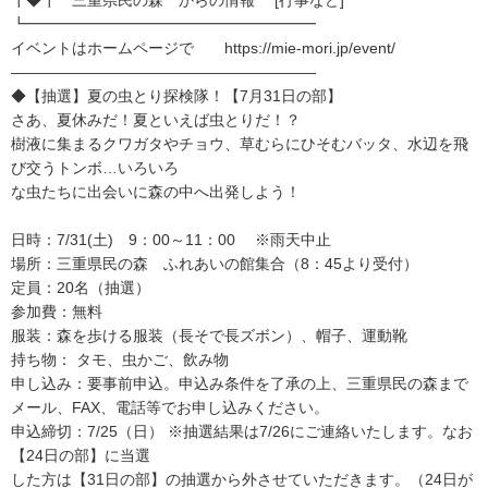
┃◆┃ 三重県民の森 からの情報 [行事など]
┗━━━━━━━━━━━━━━━━━━━
イベントはホームページで https://mie-mori.jp/event/
――――――――――――――――――――
◆【抽選】夏の虫とり探検隊！【7月31日の部】
さあ、夏休みだ！夏といえば虫とりだ！？
樹液に集まるクワガタやチョウ、草むらにひそむバッタ、水辺を飛
び交うトンボ…いろいろ
な虫たちに出会いに森の中へ出発しよう！
日時：7/31(土) 9：00～11：00 ※雨天中止
場所：三重県民の森 ふれあいの館集合（8：45より受付）
定員：20名（抽選）
参加費：無料
服装：森を歩ける服装（長そで長ズボン）、帽子、運動靴
持ち物： タモ、虫かご、飲み物
申し込み：要事前申込。申込み条件を了承の上、三重県民の森まで
メール、FAX、電話等でお申し込みください。
申込締切：7/25（日） ※抽選結果は7/26にご連絡いたします。なお
【24日の部】に当選
した方は【31日の部】の抽選から外させていただきます。（24日が