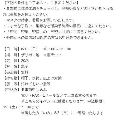
【下記の条件をご了承の上、ご参加ください】
・参加前に体温体調をチェックし、発熱や咳などの症状が見られる
方は参加をお控えください。
・マスクの持参、着用をお願いいたします。
・こまめな手洗い、消毒など感染予防策の徹底にご協力ください。
・「密閉、密集、密接」の「三密」回避にご留意ください。
・外国からの帰国14日以内の方はお申込みできません。
【日 時】8/15（日） 10：00～12：00
【場 所】ザリガニ池 ※雨天中止
【定 員】20名
【対 象】親子
【参加費】無料
【持ち物】帽子、水筒、虫よけ対策
【服 装】汚れてもいい服装
【申込み】要事前申し込み
電話・FAX・Eメールなどで上野森林公園まで
※こちらのイベントは抽選となります。申込期限：
8/7（土）17：00まで
当選した方『のみ』8/8（日）にご連絡いたします