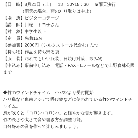
【日 時】8月21日（土） 13：30?15：30 ※雨天決行
（雨天の場合、藍の刈り取りは中止）
【場 所】ビジターコテージ
【講 師】川端 トヨ子さん
【対 象】中学生以上
【定 員】先着15名
【参加費】2600円（シルクストール代含む）/1つ
【持ち物】作品を持ち帰る袋
【服 装】汚れてもいい服装、日焼け対策、飲み物
【申込み】事前申し込み 電話・FAX・Eメールなどで上野森林公園
まで
◆竹のウィンドチャイム ※7/22より受付開始
バリ島など東南アジアで呼び鈴などに使われている竹のウィンドチ
ャイム。
風が吹くと「コロン♪コロン♪」と軽やかな音が響きます。
竹の長さや太さで音や響き方が調整可能。
自分好みの音を作って楽しみましょう。