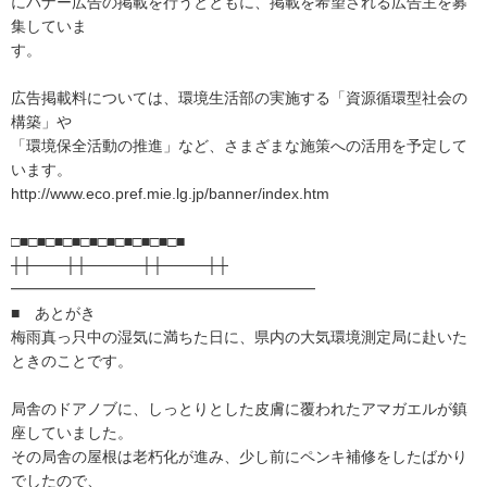
にバナー広告の掲載を行うとともに、掲載を希望される広告主を募
集していま
す。
広告掲載料については、環境生活部の実施する「資源循環型社会の
構築」や
「環境保全活動の推進」など、さまざまな施策への活用を予定して
います。
http://www.eco.pref.mie.lg.jp/banner/index.htm
□■□■□■□■□■□■□■□■□■□■
┼┼───┼┼─────┼┼────┼┼
━━━━━━━━━━━━━━━━━━━━
■ あとがき
梅雨真っ只中の湿気に満ちた日に、県内の大気環境測定局に赴いた
ときのことです。
局舎のドアノブに、しっとりとした皮膚に覆われたアマガエルが鎮
座していました。
その局舎の屋根は老朽化が進み、少し前にペンキ補修をしたばかり
でしたので、