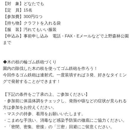
【対 象】どなたでも
【定 員】15名
【参加費】300円/1つ
【持ち物】クラフトを入れる袋
【服 装】汚れてもいい服装
【申込み】事前申し込み 電話・FAX・Eメールなどで上野森林公園
まで
◆木の枝の輪ゴム鉄砲づくり
園内の除伐した木の枝を使ってゴム鉄砲を作ろう！
今回作るゴム鉄砲は連射式。一度装填すれば３発、好きなタイミン
グで発射することができます！
【下記の条件をご了承の上、ご参加ください】
・参加前に体温体調をチェックし、発熱や咳などの症状が見られる
方は参加をお控えください。
・マスクの持参、着用をお願いいたします。
・こまめな手洗い、消毒など感染予防策の徹底にご協力ください。
・「密閉、密集、密接」の「三密」回避にご留意ください。