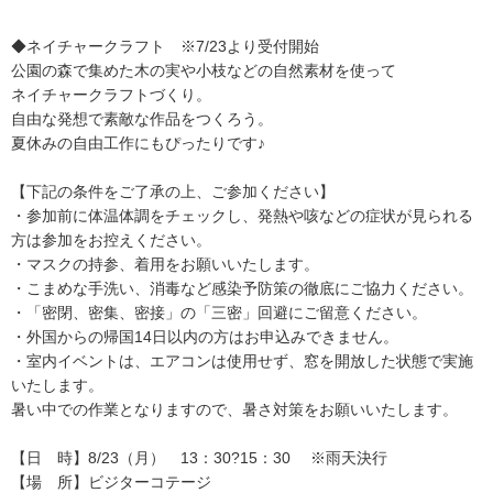
◆ネイチャークラフト ※7/23より受付開始
公園の森で集めた木の実や小枝などの自然素材を使って
ネイチャークラフトづくり。
自由な発想で素敵な作品をつくろう。
夏休みの自由工作にもぴったりです♪
【下記の条件をご了承の上、ご参加ください】
・参加前に体温体調をチェックし、発熱や咳などの症状が見られる
方は参加をお控えください。
・マスクの持参、着用をお願いいたします。
・こまめな手洗い、消毒など感染予防策の徹底にご協力ください。
・「密閉、密集、密接」の「三密」回避にご留意ください。
・外国からの帰国14日以内の方はお申込みできません。
・室内イベントは、エアコンは使用せず、窓を開放した状態で実施
いたします。
暑い中での作業となりますので、暑さ対策をお願いいたします。
【日 時】8/23（月） 13：30?15：30 ※雨天決行
【場 所】ビジターコテージ