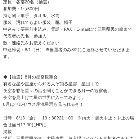
定員：各部20名（抽選）
参加費：1つ500円
持ち物：軍手、タオル、水筒
服装：汚れてもよい服装、靴、帽子
申込み：要事前申込み。電話・FAX・E-mailにて三重県民の森まで
代表者の氏名・参加人
数・連絡先をお伝えください
申込締切：8/1（日） ※当選者のみ8/2にご連絡させていただきま
す。
◆【抽選】8月の星空観望会
有名な星や星座から知る人ぞ知る星雲、星団まで
夜空を彩る星々の話を聞くことができる月一の観察会。
夜空を見上げて星の世界に入ってみよう。
8月はペルセウス座流星群も見られるぞ！
日時：8/13（金） 19：30?21：00 ※雨天・曇天中止：中止の場
合は当日17:30にHPに
掲載
場所：三重県民の森 大駐車場 ※入場はイベント参加者のみとさ