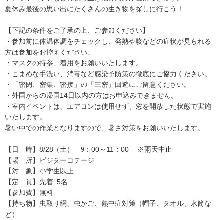
夏休み最後の思い出にたくさんの生き物を探しに行こう！
【下記の条件をご了承の上、ご参加ください】
・参加前に体温体調をチェックし、発熱や咳などの症状が見られる
方は参加をお控えください。
・マスクの持参、着用をお願いいたします。
・こまめな手洗い、消毒など感染予防策の徹底にご協力ください。
・「密閉、密集、密接」の「三密」回避にご留意ください。
・外国からの帰国14日以内の方はお申込みできません。
・室内イベントは、エアコンは使用せず、窓を開放した状態で実施
いたします。
暑い中での作業となりますので、暑さ対策をお願いいたします。
【日 時】8/28（土） 9：00～11：00 ※雨天中止
【場 所】ビジターコテージ
【対 象】小学生以上
【定 員】先着15名
【参加費】無料
【持ち物】虫取り網、虫かご、熱中症対策（帽子、タオル、水筒な
ど）