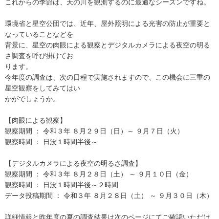
これからの季節は、天の川を観測するのに最適なシーズンですね。
環境省と星空公団では、近年、屋外照明による光害の防止が重要と
なっていることなどを
背景に、星空の肉眼による観察とデジタルカメラによる夜空の明る
さ調査を呼び掛けてお
ります。
今年度の調査は、次の日程で実施されますので、この機会に三重の
星空観察をしてみてはい
かがでしょうか。
【肉眼による観察】
観察期間 ： 令和３年 ８月２９日（日）～ ９月７日（火）
観察時間 ： 日没１時間半後～
【デジタルカメラによる夜空の明るさ調査】
観察期間 ： 令和３年 ８月２８日（土） ～ ９月１０日（金）
観察時間 ： 日没１時間半後～２時間
データ投稿期間 ： 令和３年 ８月２８日（土） ～ ９月３０日（木）
詳細情報と昨年度の夏の調査結果は次のページにてご確認いただけ