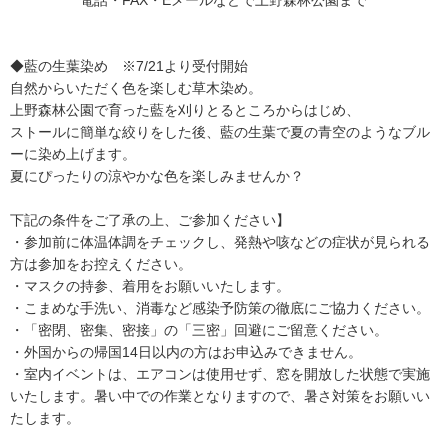
電話・FAX・Eメールなどで上野森林公園まで
◆藍の生葉染め ※7/21より受付開始
自然からいただく色を楽しむ草木染め。
上野森林公園で育った藍を刈りとるところからはじめ、
ストールに簡単な絞りをした後、藍の生葉で夏の青空のようなブル
ーに染め上げます。
夏にぴったりの涼やかな色を楽しみませんか？
下記の条件をご了承の上、ご参加ください】
・参加前に体温体調をチェックし、発熱や咳などの症状が見られる
方は参加をお控えください。
・マスクの持参、着用をお願いいたします。
・こまめな手洗い、消毒など感染予防策の徹底にご協力ください。
・「密閉、密集、密接」の「三密」回避にご留意ください。
・外国からの帰国14日以内の方はお申込みできません。
・室内イベントは、エアコンは使用せず、窓を開放した状態で実施
いたします。暑い中での作業となりますので、暑さ対策をお願いい
たします。