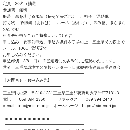
定員：20名（抽選）
参加費：無料
服装：森を歩ける服装（長そで長ズボン）、帽子、運動靴
持ち物： 双眼鏡（あれば）、ルーペ（あれば）、飲み物、きらきら
の好奇心
※タモや虫かごもご持参いただけます
申し込み：要事前申込。申込み条件を了承の上、三重県民の森まで
メール、FAX、電話等で
お申し込みください。
申込締切：8/8（日） ※当選者にのみ8/9にご連絡いたします。
共催：三重県環境学習情報センター・自然観察指導員三重連絡会
━━━━━━━━━━━━━━━━━━━━
【お問合せ・お申込み先】
────────────────────
三重県民の森 〒510-1251三重県三重郡菰野町大字千草7181-3
電話 059-394-2350 ファックス 059-394-2440
e-mail info@mie-mori.jp ホームページ https://mie-mori.jp/
━━━━━━━━━━━━━━━━━━━━
□■□■□■□■□■□■□■□■□■□■
┏━━━━━━━━━━━━━━━━━━━