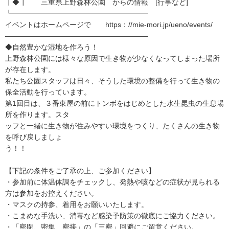
┃◆┃ 三重県上野森林公園 からの情報 [行事など]
┗━━━━━━━━━━━━━━━━━━━
イベントはホームページで https：//mie-mori.jp/ueno/events/
――――――――――――――――――――
◆自然豊かな湿地を作ろう！
上野森林公園には様々な原因で生き物が少なくなってしまった場所
が存在します。
私たち公園スタッフは日々、そうした環境の整備を行って生き物の
保全活動を行っています。
第1回目は、３番東屋の前にトンボをはじめとした水生昆虫の生息場
所を作ります。スタ
ッフと一緒に生き物が住みやすい環境をつくり、たくさんの生き物
を呼び戻しましょ
う！！
【下記の条件をご了承の上、ご参加ください】
・参加前に体温体調をチェックし、発熱や咳などの症状が見られる
方は参加をお控えください。
・マスクの持参、着用をお願いいたします。
・こまめな手洗い、消毒など感染予防策の徹底にご協力ください。
・「密閉、密集、密接」の「三密」回避にご留意ください。