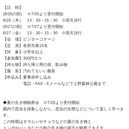
【日 時】
(8/26の部) ※7/26より受付開始
8/26（木） 13：30～15：30 ※雨天決行
(8/27の部) ※7/27より受付開始
8/27（金） 13：30～15：30 ※雨天決行
【会 場】ビジターコテージ
【定 員】各部先着15名
【対 象】小学生以上
【参加費】300円/1つ
【持ち物】持ち帰り用の袋、飲み物
【服 装】汚れてもいい服装
【申込み】要事前申し込み
電話・FAX・Eメールなどで上野森林公園まで
◆夏の生き物観察会 ※7/28より受付開始
園内で昆虫を採集しながら、昆虫の生態などについて楽しく学べま
す。
この時期はタマムシやチョウなどの夏の生き物と
トンボやバッタなどの秋の生き物の両方が観察できます。