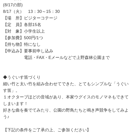
(8/17の部)
8/17（火） 13：30～15：30
【場 所】ビジターコテージ
【定 員】各部15名
【対 象】小学生以上
【参加費】500円/1つ
【持ち物】特になし
【申込み】要事前申し込み
電話・FAX・Eメールなどで上野森林公園まで
◆うぐいす笛づくり
細い竹と太い竹を組み合わせてできた、とてもシンプルな「うぐい
す笛」。
１オクターブほどの音域があり、本家ウグイスのモノマネもできて
しまいます！
好きな曲を奏でてみたり、公園の野鳥たちと鳴き声競争をしてみよ
う♪
【下記の条件をご了承の上、ご参加ください】