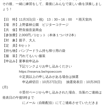
その後、一緒に練習をして、最後にみんなで楽しい曲を演奏しまし
ょう！
【日 時】11月3日(日・祝) 13：30～16：00 ＊雨天室内
【場 所】上野森林公園 ビジターコテージ
【共 催】野良猫音楽商会
【参加費】2,000円／1セット（本体１つバチ2本）
【対 象】親子、大人
【定 員】6セット
【持ち物】バンブードラム持ち帰り用の袋
【服 装】汚れてもいい服装
【申込み】要事前申込み
下記リンクよりお申し込みください
https://reserva.be/npoeccom
※定員以上の申し込みがある場合は抽選
申込締切日：10月27日(日) 抽選発表日：10月28日
(月)
※受付ページから申し込みされた場合、当落のご連絡は
発表日の午後5時まで
にメール（自動配信）にてご連絡させていただきま