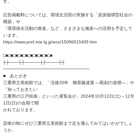
す。
広告掲載料については、環境生活部の実施する「資源循環型社会の
構築」や
「環境保全活動の推進」など、さまざまな施策への活用を予定して
います。
https://www.pref.mie.lg.jp/eco/15096015409.htm
□■□■□■□■□■□■□■□■□■□■
┼┼───┼┼─────┼┼────┼┼
━━━━━━━━━━━━━━━━━━━━
■ あとがき
三重県立美術館では、「没後20年 柳原義達展 ―彫刻の道標―」や
「知っておきたい
三重県の江戸絵画」といった展覧会が、2024年10月12日(土)～12月
1日(日)の会期で開
かれております。
芸術の秋にぜひ三重県立美術館まで足を運んでみてはいかがでしょ
うか。