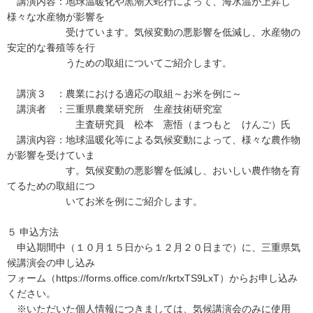
講演内容：地球温暖化や黒潮大蛇行によって、海水温が上昇し
様々な水産物が影響を
受けています。気候変動の悪影響を低減し、水産物の
安定的な養殖等を行
うための取組についてご紹介します。
講演３ ：農業における適応の取組～お米を例に～
講演者 ：三重県農業研究所 生産技術研究室
主査研究員 松本 憲悟（まつもと けんご）氏
講演内容：地球温暖化等による気候変動によって、様々な農作物
が影響を受けていま
す。気候変動の悪影響を低減し、おいしい農作物を育
てるための取組につ
いてお米を例にご紹介します。
５ 申込方法
申込期間中（１０月１５日から１２月２０日まで）に、三重県気
候講演会の申し込み
フォーム（https://forms.office.com/r/krtxTS9LxT）からお申し込み
ください。
※いただいた個人情報につきましては、気候講演会のみに使用