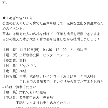
す。
◆くぬぎの森づくり
公園のどんぐりから育てた苗木を植えて、元気な里山を再生するた
めのイベント。
苗木には植えた人の名札を付けて、何年も成長を観察できますよ。
自分の植えた木が大きく育つ姿を想像しながら植樹しましょう！
【日 時】11月10日(日) 9：30～12：00 ＊小雨決行
【場 所】上野森林公園 ビジターコテージ
【参加費】無料
【対 象】どなたでも
【定 員】20組
【持ち物】軍手、飲み物、レインコートおよび傘（＊雨天時）
これまでの参加者で、ドングリから育てた苗木をお持ち
の方はご持参ください
【服 装】汚れてもいい服装
【申込み】要事前申込み（先着順）
下記リンクよりお申し込みください