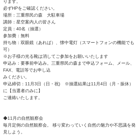
ります。
必ずHPをご確認ください。
場所：三重県民の森 大駐車場
講師：星空案内人の皆さん
定員：40名（抽選）
参加費：無料
持ち物：双眼鏡（あれば）、懐中電灯（スマートフォンの機能でも
可）
※お子様の光る靴は消してご参加をお願いいたします
申込み：要事前申込み。三重県民の森まで申込フォーム、メール、
FAX、電話等でお申し込
みください。
申込締切：11月3日（日・祝) ※抽選結果は11月4日（月・振休）
に【当選者のみに】
ご連絡いたします。
◆11月の自然観察会
毎月定例の自然観察会。 移り変わっていく自然の魅力や不思議を発
見しよう。