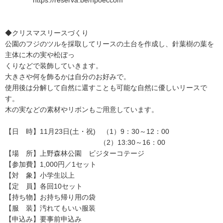
https://reserva.be/npoeccom
◆クリスマスリースづくり
公園のフジのツルを採取してリースの土台を作成し、針葉樹の葉を
主体に木の実や松ぼっ
くりなどで装飾していきます。
大きさや何を飾るかは自分のお好みで。
使用後は分解して自然に還すことも可能な自然に優しいリースで
す。
木の実などの素材やリボンもご用意しています。
【日 時】11月23日(土・祝) （1）9：30～12：00
（2）13:30～16：00
【場 所】上野森林公園 ビジターコテージ
【参加費】1,000円／1セット
【対 象】小学生以上
【定 員】各回10セット
【持ち物】お持ち帰り用の袋
【服 装】汚れてもいい服装
【申込み】要事前申込み