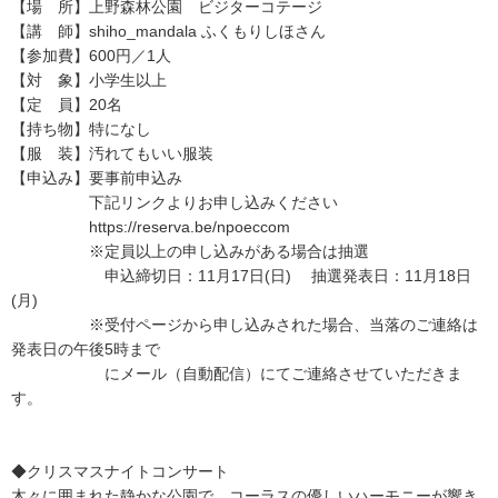
【場 所】上野森林公園 ビジターコテージ
【講 師】shiho_mandala ふくもりしほさん
【参加費】600円／1人
【対 象】小学生以上
【定 員】20名
【持ち物】特になし
【服 装】汚れてもいい服装
【申込み】要事前申込み
下記リンクよりお申し込みください
https://reserva.be/npoeccom
※定員以上の申し込みがある場合は抽選
申込締切日：11月17日(日) 抽選発表日：11月18日
(月)
※受付ページから申し込みされた場合、当落のご連絡は
発表日の午後5時まで
にメール（自動配信）にてご連絡させていただきま
す。
◆クリスマスナイトコンサート
木々に囲まれた静かな公園で、コーラスの優しいハーモニーが響き