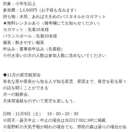
対象：小学生以上
参加費：1人500円（お子様も含みます）
持ち物：水筒、あれば大きめのバスタオルかヨガマット
★無料レンタルあり（備考欄にてお知らせください）
ヨガマット：先着15名様
バランスボール：先着20名様
服装：動きやすい服装
申込み：要事前申込み（先着順）
※付き添いの方の人数は参加人数に含めないでください
◆11月の星空観望会
有名な星や星座から知る人ぞ知る星雲、星団まで、夜空を彩る星々
の話を聞くことができる
月一の観察会。
天体望遠鏡をのぞいて星空を楽しもう。
日時：11月9日（土） 19：00～20：30
※雨天・曇天中止：中止の場合は当日17:00にHPに掲載
※菰野町の天気予報が晴れの場合でも、県民の森は曇りの場合があ