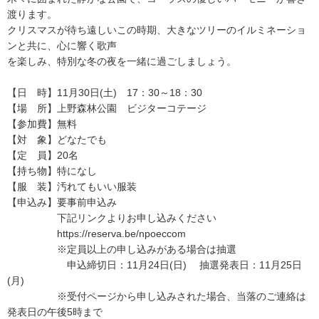
渡ります。
クリスマスが待ち遠しいこの時期、大きなツリーのイルミネーショ
ンと共に、心に響く歌声
を楽しみ、特別な冬の夜を一緒に過ごしましょう。
【日 時】11月30日(土) 17：30～18：30
【場 所】上野森林公園 ビジターコテージ
【参加費】無料
【対 象】どなたでも
【定 員】20名
【持ち物】特になし
【服 装】汚れてもいい服装
【申込み】要事前申込み
下記リンクよりお申し込みください
https://reserva.be/npoeccom
※定員以上の申し込みがある場合は抽選
申込締切日：11月24日(日) 抽選発表日：11月25日
(月)
※受付ページから申し込みされた場合、当落のご連絡は
発表日の午後5時まで