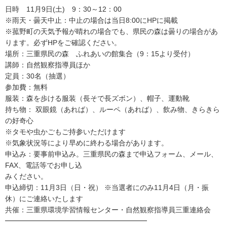
日時 11月9日(土) 9：30～12：00
※雨天・曇天中止：中止の場合は当日8:00にHPに掲載
※菰野町の天気予報が晴れの場合でも、県民の森は曇りの場合があ
ります。必ずHPをご確認ください。
場所：三重県民の森 ふれあいの館集合（9：15より受付）
講師：自然観察指導員ほか
定員：30名（抽選）
参加費：無料
服装：森を歩ける服装（長そで長ズボン）、帽子、運動靴
持ち物： 双眼鏡（あれば）、ルーペ（あれば）、飲み物、きらきら
の好奇心
※タモや虫かごもご持参いただけます
※気象状況等により早めに終わる場合があります。
申込み：要事前申込み。三重県民の森まで申込フォーム、メール、
FAX、電話等でお申し込
みください。
申込締切：11月3日（日・祝） ※当選者にのみ11月4日（月・振
休）にご連絡いたします
共催：三重県環境学習情報センター・自然観察指導員三重連絡会
━━━━━━━━━━━━━━━━━━━━