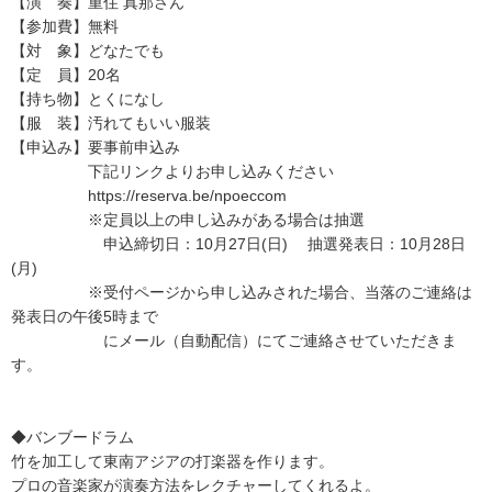
【演 奏】重住 真那さん
【参加費】無料
【対 象】どなたでも
【定 員】20名
【持ち物】とくになし
【服 装】汚れてもいい服装
【申込み】要事前申込み
下記リンクよりお申し込みください
https://reserva.be/npoeccom
※定員以上の申し込みがある場合は抽選
申込締切日：10月27日(日) 抽選発表日：10月28日
(月)
※受付ページから申し込みされた場合、当落のご連絡は
発表日の午後5時まで
にメール（自動配信）にてご連絡させていただきま
す。
◆バンブードラム
竹を加工して東南アジアの打楽器を作ります。
プロの音楽家が演奏方法をレクチャーしてくれるよ。