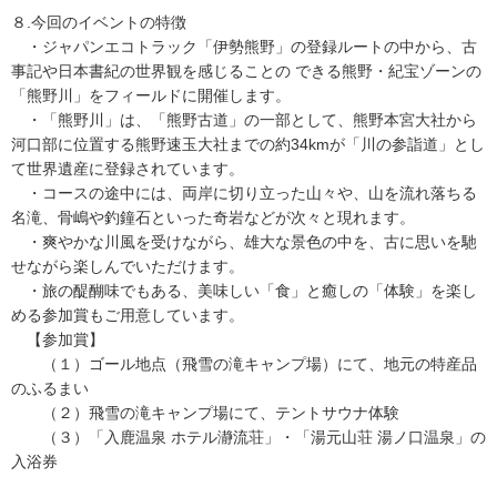
８.今回のイベントの特徴
・ジャパンエコトラック「伊勢熊野」の登録ルートの中から、古
事記や日本書紀の世界観を感じることの できる熊野・紀宝ゾーンの
「熊野川」をフィールドに開催します。
・「熊野川」は、「熊野古道」の一部として、熊野本宮大社から
河口部に位置する熊野速玉大社までの約34kmが「川の参詣道」とし
て世界遺産に登録されています。
・コースの途中には、両岸に切り立った山々や、山を流れ落ちる
名滝、骨嶋や釣鐘石といった奇岩などが次々と現れます。
・爽やかな川風を受けながら、雄大な景色の中を、古に思いを馳
せながら楽しんでいただけます。
・旅の醍醐味でもある、美味しい「食」と癒しの「体験」を楽し
める参加賞もご用意しています。
【参加賞】
（１）ゴール地点（飛雪の滝キャンプ場）にて、地元の特産品
のふるまい
（２）飛雪の滝キャンプ場にて、テントサウナ体験
（３）「入鹿温泉 ホテル瀞流荘」・「湯元山荘 湯ノ口温泉」の
入浴券