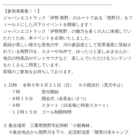
-----------------------------------------------------------------------
【参加者募集！！】
ジャパンエコトラック「伊勢 熊野」のルートである「熊野川」をフ
ィールドにした川下りイベントを開催します！
ジャパンエコトラック「伊勢熊野」の魅力を多くの人に体感してい
ただくため、本イベントを企画いたしました。
新緑が美しい雄大な景色の中、川の参詣道として世界遺産に登録さ
れている熊野川を、カヌーやSUPで、ゆったりと楽しみませんか。
地元の特産品やテントサウナなど、楽しんでいただけるコンテンツ
をたくさんご用意しています。
皆様のご参加をお待ちしております。
１.日時 令和５年５月２１日（日） ※小雨決行（荒天中止）
・７時 受付開始
・８時１５分 開会式（会長あいさつ）
・９時 スタート（15名毎に時差スタート）
・１２時１５分 ゴール制限時間
２.集合場所 三重県熊野市紀和町「小船梅林」
※集合地点から熊野川を下り、紀宝町浅里「飛雪の滝キャンプ