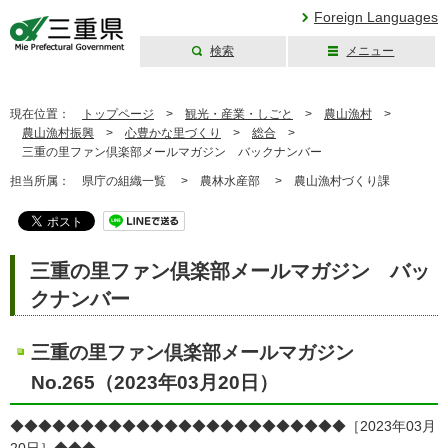
Foreign Languages
検索
メニュー
三重県公式ウェブ
サイト
現在位置：
トップページ
>
観光・産業・しごと
>
農山漁村
>
農山漁村振興
>
心豊かな里づくり
>
総合
>
三重の里ファン倶楽部メールマガジン バックナンバー
担当所属：
県庁の組織一覧 >
農林水産部 >
農山漁村づくり課
三重の里ファン倶楽部メールマガジン バッ
クナンバー
三重の里ファン倶楽部メールマガジン
No.265（2023年03月20日）
◆◆◆◆◆◆◆◆◆◆◆◆◆◆◆◆◆◆◆◆◆◆◆◆［2023年03月