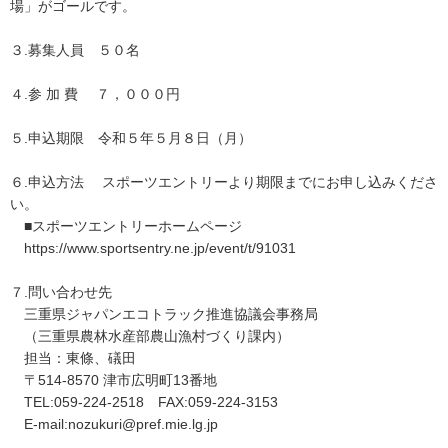
場」がゴールです。
３.募集人員 ５０名
４.参 加 費 ７，０００円
５.申込期限 令和５年５月８日（月）
６.申込方法 スポーツエントリーより期限までにお申し込みくださ
い。
■スポーツエントリーホームページ
https://www.sportsentry.ne.jp/event/t/91031
７.問い合わせ先
三重県ジャパンエコトラック推進協議会事務局
（三重県農林水産部農山漁村づくり課内）
担当：東條、礒田
〒514-8570 津市広明町13番地
TEL:059-224-2518 FAX:059-224-3153
E-mail:nozukuri@pref.mie.lg.jp