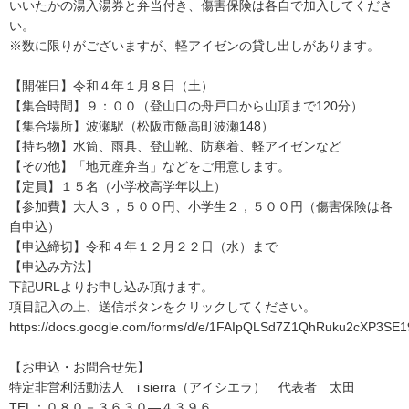
いいたかの湯入湯券と弁当付き、傷害保険は各自で加入してくださ
い。
※数に限りがございますが、軽アイゼンの貸し出しがあります。
【開催日】令和４年１月８日（土）
【集合時間】９：００（登山口の舟戸口から山頂まで120分）
【集合場所】波瀬駅（松阪市飯高町波瀬148）
【持ち物】水筒、雨具、登山靴、防寒着、軽アイゼンなど
【その他】「地元産弁当」などをご用意します。
【定員】１５名（小学校高学年以上）
【参加費】大人３，５００円、小学生２，５００円（傷害保険は各
自申込）
【申込締切】令和４年１２月２２日（水）まで
【申込み方法】
下記URLよりお申し込み頂けます。
項目記入の上、送信ボタンをクリックしてください。
https://docs.google.com/forms/d/e/1FAIpQLSd7Z1QhRuku2cXP3S
【お申込・お問合せ先】
特定非営利活動法人 i sierra（アイシエラ） 代表者 太田
TEL：０８０－３６３０―４３９６