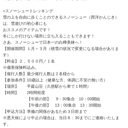
○スノーシュートレッキング
雪の上を自由に歩くことのできるスノーシュー（西洋かんじき）
は、雪遊びの初心者にも
おススメのアイテムです！
冬にしか行けない場所に立ち入ることもできます！
さあ、スノーシューで日本一の白樺美林へ！
【開催期間】１月～３月（積雪の状況で変更になる場合がありま
す）
【料金】２，５００円／１名
※傷害保険料込み。
【催行人数】最少催行人数は２名様から
【参加条件】10歳以上（健康な方、体調に不安の無い方）
【場所】 平庭山荘（久慈駅から車で１時間）
【時間】 2時間程度
【午前の部】 9：30集合 10：00開始
【午後の部】 13：00集合 13：30開始
【申込方法】準備の関係があるため３日前まで
※悪天候により中止の場合は、当日８：30までにご連絡いたしま
す。