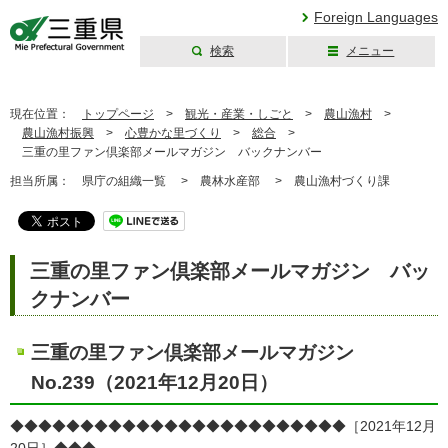
Foreign Languages
検索
メニュー
三重県公式ウェブ
サイト
現在位置：
トップページ
>
観光・産業・しごと
>
農山漁村
>
農山漁村振興
>
心豊かな里づくり
>
総合
>
三重の里ファン倶楽部メールマガジン バックナンバー
担当所属：
県庁の組織一覧 >
農林水産部 >
農山漁村づくり課
三重の里ファン倶楽部メールマガジン バッ
クナンバー
三重の里ファン倶楽部メールマガジン
No.239（2021年12月20日）
◆◆◆◆◆◆◆◆◆◆◆◆◆◆◆◆◆◆◆◆◆◆◆◆［2021年12月