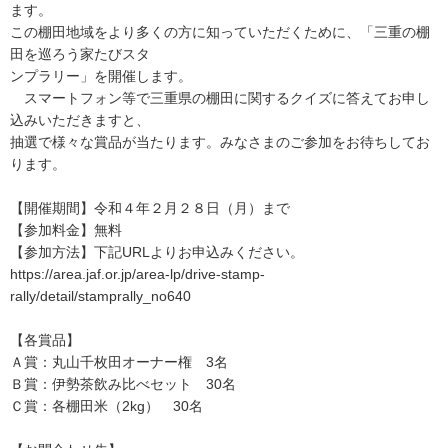
ます。
この棚田地域をより多くの方に知っていただくために、「三重の棚
田を巡ろう家たびスタ
ンプラリー」を開催します。
スマートフォン等で三重県の棚田に関するクイズに答えてお申し
込みいただきますと、
抽選で様々な賞品が当たります。みなさまのご参加をお待ちしてお
ります。
【開催期間】令和４年２月２８日（月）まで
【参加料金】無料
【参加方法】下記URLよりお申込みください。
https://area.jaf.or.jp/area-lp/drive-stamp-
rally/detail/stamprally_no640
【各賞品】
Ａ賞：丸山千枚田オーナー権 3名
Ｂ賞：伊勢茶飲み比べセット 30名
Ｃ賞：各棚田米（2kg） 30名