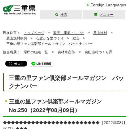
Foreign Languages
検索
メニュー
三重県公式ウェブ
サイト
現在位置：
トップページ
>
観光・産業・しごと
>
農山漁村
>
農山漁村振興
>
心豊かな里づくり
>
総合
>
三重の里ファン倶楽部メールマガジン バックナンバー
担当所属：
県庁の組織一覧 >
農林水産部 >
農山漁村づくり課
三重の里ファン倶楽部メールマガジン バッ
クナンバー
三重の里ファン倶楽部メールマガジン
No.250（2022年08月09日）
◆◆◆◆◆◆◆◆◆◆◆◆◆◆◆◆◆◆◆◆◆◆◆◆［2022年08月