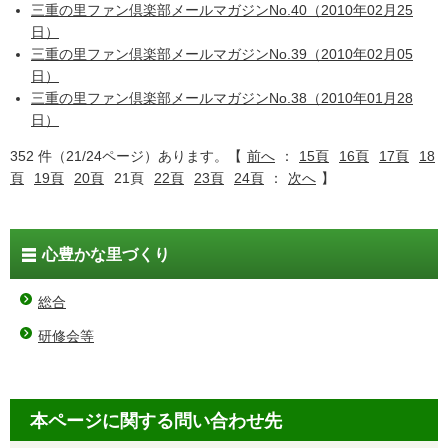
三重の里ファン倶楽部メールマガジンNo.40（2010年02月25
日）
三重の里ファン倶楽部メールマガジンNo.39（2010年02月05
日）
三重の里ファン倶楽部メールマガジンNo.38（2010年01月28
日）
352 件（21/24ページ）あります。【
前へ
：
15頁
16頁
17頁
18
頁
19頁
20頁
21頁
22頁
23頁
24頁
：
次へ
】
心豊かな里づくり
総合
研修会等
本ページに関する問い合わせ先