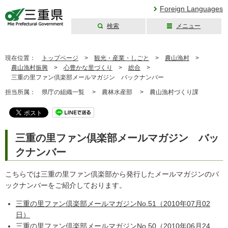
Foreign Languages
検索
メニュー
三重県公式ウェブ
サイト
現在位置：
トップページ
>
観光・産業・しごと
>
農山漁村
>
農山漁村振興
>
心豊かな里づくり
>
総合
>
三重の里ファン倶楽部メールマガジン バックナンバー
担当所属：
県庁の組織一覧 >
農林水産部 >
農山漁村づくり課
三重の里ファン倶楽部メールマガジン バッ
クナンバー
こちらでは三重の里ファン倶楽部から発行したメールマガジンのバ
ックナンバーをご紹介しております。
三重の里ファン倶楽部メールマガジンNo.51（2010年07月02
日）
三重の里ファン倶楽部メールマガジンNo.50（2010年06月24