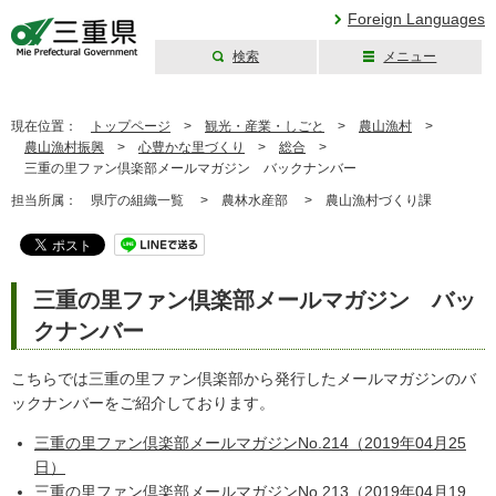
Foreign Languages
検索
メニュー
三重県公式ウェブ
サイト
現在位置：
トップページ
>
観光・産業・しごと
>
農山漁村
>
農山漁村振興
>
心豊かな里づくり
>
総合
>
三重の里ファン倶楽部メールマガジン バックナンバー
担当所属：
県庁の組織一覧 >
農林水産部 >
農山漁村づくり課
三重の里ファン倶楽部メールマガジン バッ
クナンバー
こちらでは三重の里ファン倶楽部から発行したメールマガジンのバ
ックナンバーをご紹介しております。
三重の里ファン倶楽部メールマガジンNo.214（2019年04月25
日）
三重の里ファン倶楽部メールマガジンNo.213（2019年04月19