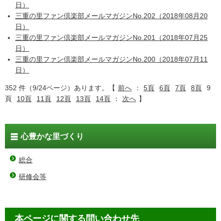
日）
三重の里ファン倶楽部メールマガジンNo.202（2018年08月20
日）
三重の里ファン倶楽部メールマガジンNo.201（2018年07月25
日）
三重の里ファン倶楽部メールマガジンNo.200（2018年07月11
日）
352 件（9/24ページ）あります。【
前へ
：
5頁
6頁
7頁
8頁
9
頁
10頁
11頁
12頁
13頁
14頁
：
次へ
】
心豊かな里づくり
総合
研修会等
本ページに関する問い合わせ先