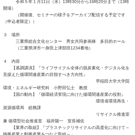
令和５年１月11日（水）13時30分から16時20分まで（13時
開場）
（開催後、セミナーの様子をアーカイブ配信する予定です
（申込者限定））
３ 場所
三重県総合文化センター 男女共同参画棟 多目的ホール
（三重県津市一身田上津部田1234番地）
４ 内容
【基調講演】『ライフサイクル全体の脱炭素化・デジタル化を
見据えた循環関連産業の目指すべき方向性』
早稲田大学大学院
環境・エネルギー研究科 小野田弘士 教授
【国の動向】『循環経済実現に向けた循環関連産業の役割』
環境省環境再生・
資源循環局 総務課
リサイクル推進室
兼 循環型社会推進室 福井陽一 室長補佐
【業界の取組】『プラスチックリサイクルの高度化に向けて～
静脈産業と動脈産業をつなぐ取組～」