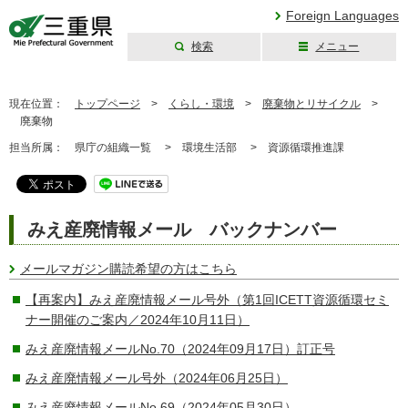
Foreign Languages
検索
メニュー
三重県公式ウェブ
サイト
現在位置：
トップページ
>
くらし・環境
>
廃棄物とリサイクル
>
廃棄物
担当所属：
県庁の組織一覧 >
環境生活部 >
資源循環推進課
みえ産廃情報メール バックナンバー
メールマガジン購読希望の方はこちら
【再案内】みえ産廃情報メール号外（第1回ICETT資源循環セミ
ナー開催のご案内／2024年10月11日）
みえ産廃情報メールNo.70（2024年09月17日）訂正号
みえ産廃情報メール号外（2024年06月25日）
みえ産廃情報メールNo.69（2024年05月30日）