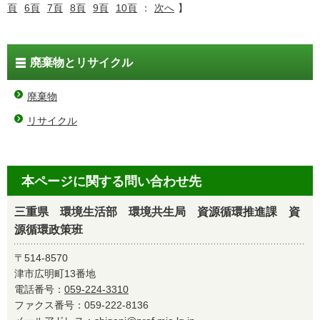
頁
6頁
7頁
8頁
9頁
10頁
：
次へ
】
廃棄物とリサイクル
廃棄物
リサイクル
本ページに関する問い合わせ先
三重県 環境生活部 環境共生局 資源循環推進課 資
源循環政策班
〒514-8570
津市広明町13番地
電話番号：
059-224-3310
ファクス番号：059-222-8136