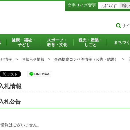
文字サイズ変更
元に戻す
縮小
サイ
健康・福祉・
スポーツ・
観光・産業・
犯
まちづく
子ども
教育・文化
しごと
らせ情報
>
お知らせ情報
>
企画提案コンペ等情報（公告・結果）
>
入
入札情報
入札公告
当情報はございません。