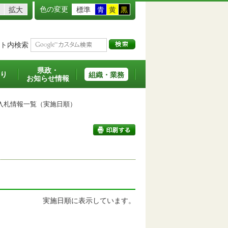
色の変更
拡大
標準
青
黄
黒
ト内検索
県政・
り
組織・業務
お知らせ情報
札情報一覧（実施日順）
印刷する
実施日順に表示しています。