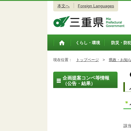
本文へ
Foreign Languages
三重県公式ウェブサイト
くらし・環境
防災・防
トップペ
ージ
現在位置：
トップページ
>
県政・お知
企画提案コンペ等情報
（公告・結果）
該