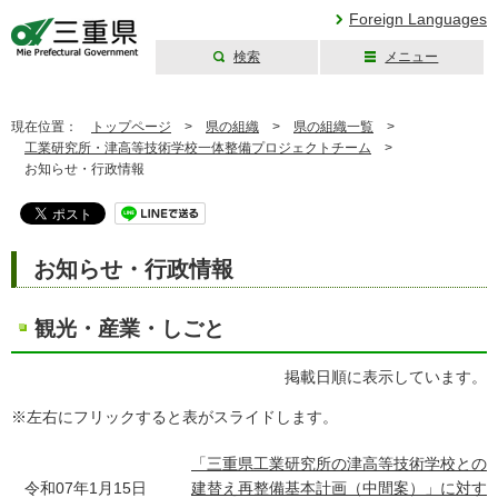
Foreign Languages
検索
メニュー
三重県公式ウェブ
サイト
現在位置：
トップページ
>
県の組織
>
県の組織一覧
>
工業研究所・津高等技術学校一体整備プロジェクトチーム
>
お知らせ・行政情報
お知らせ・行政情報
観光・産業・しごと
掲載日順に表示しています。
※左右にフリックすると表がスライドします。
「三重県工業研究所の津高等技術学校との
令和07年1月15日
建替え再整備基本計画（中間案）」に対す