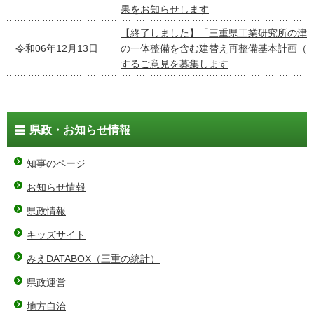
果をお知らせします
【終了しました】「三重県工業研究所の津
令和06年12月13日
の一体整備を含む建替え再整備基本計画（
するご意見を募集します
県政・お知らせ情報
知事のページ
お知らせ情報
県政情報
キッズサイト
みえDATABOX（三重の統計）
県政運営
地方自治