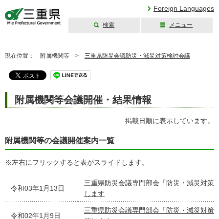
Foreign Languages
検索
メニュー
三重県公式ウェブ
サイト
現在位置：
附属機関等 >
三重県防災会議防災・減災対策検討会議
附属機関等会議開催・結果情報
掲載日順に表示しています。
附属機関等の会議開催案内一覧
※左右にフリックすると表がスライドします。
三重県防災会議専門部会「防災・減災対策検
令和03年1月13日
します
三重県防災会議専門部会「防災・減災対策
令和02年1月9日