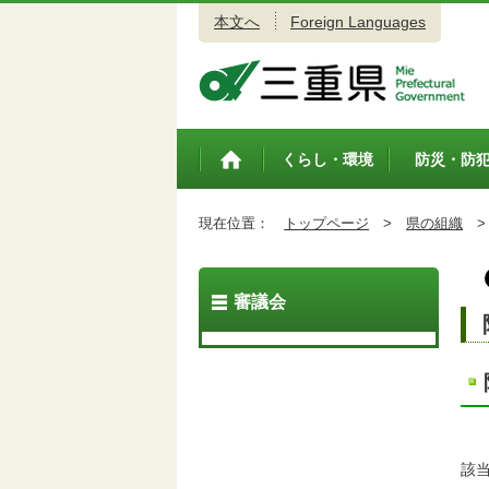
本文へ
Foreign Languages
三重県公式ウェブサイト
くらし・環境
防災・防
トップペ
ージ
現在位置：
トップページ
>
県の組織
>
審議会
該