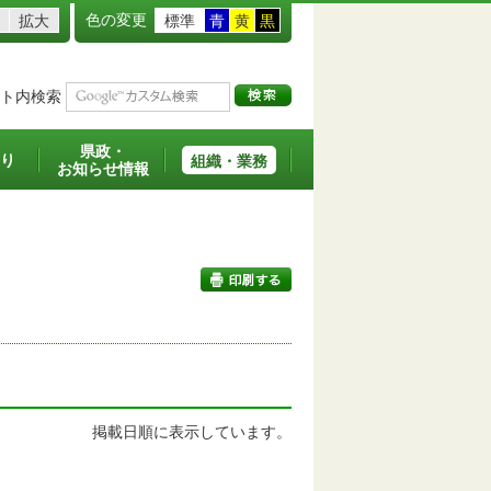
色の変更
拡大
標準
青
黄
黒
ト内検索
県政・
り
組織・業務
お知らせ情報
印刷する
掲載日順に表示しています。