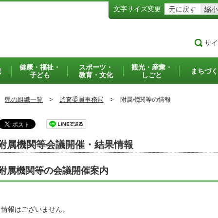
文字サイズ変更
元に戻す
縮小
サイ
健康・福祉・
スポーツ・
観光・産業・
犯
まちづく
子ども
教育・文化
しごと
県の組織一覧
>
監査委員事務局
>
附属機関等の情報
附属機関等会議開催・結果情報
附属機関等の会議開催案内
当情報はございません。