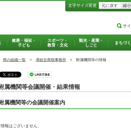
文字サイズ変更
元に戻す
縮小
サイ
健康・福祉・
スポーツ・
観光・産業・
犯
まちづく
子ども
教育・文化
しごと
県の組織一覧
>
津総合県税事務所
>
附属機関等の情報
附属機関等会議開催・結果情報
附属機関等の会議開催案内
当情報はございません。