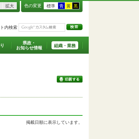
色の変更
拡大
標準
青
黄
黒
ト内検索
県政・
り
組織・業務
お知らせ情報
印刷する
掲載日順に表示しています。