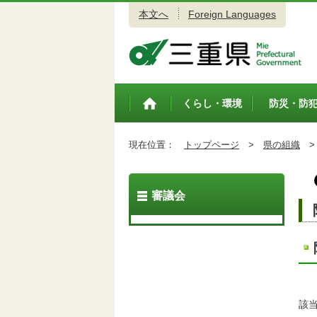
本文へ
Foreign Languages
三重県公式ウェブサイト
くらし・環境
防災・防
トップペ
ージ
現在位置：
トップページ
>
県の組織
>
審議会
該