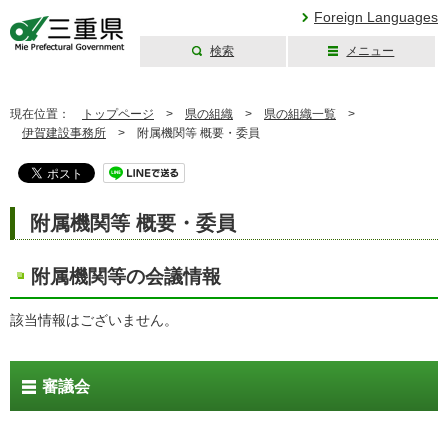
Foreign Languages
検索
メニュー
三重県公式ウェブ
サイト
現在位置：
トップページ
>
県の組織
>
県の組織一覧
>
伊賀建設事務所
>
附属機関等 概要・委員
附属機関等 概要・委員
附属機関等の会議情報
該当情報はございません。
審議会