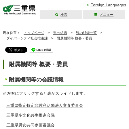
Foreign Languages
検索
メニュー
三重県公式ウェブ
サイト
現在位置：
トップページ
>
県の組織
>
県の組織一覧
>
ダイバーシティ社会推進課
>
附属機関等 概要・委員
附属機関等 概要・委員
附属機関等の会議情報
※左右にフリックすると表がスライドします。
三重県指定特定非営利活動法人審査委員会
三重県多文化共生推進会議
三重県男女共同参画審議会