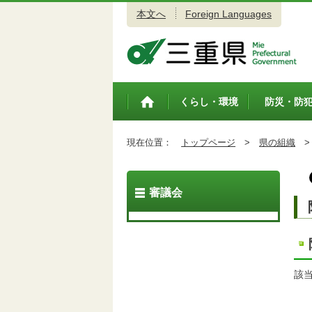
本文へ
Foreign Languages
三重県公式ウェブサイト
くらし・環境
防災・防
トップペ
ージ
現在位置：
トップページ
>
県の組織
>
審議会
該