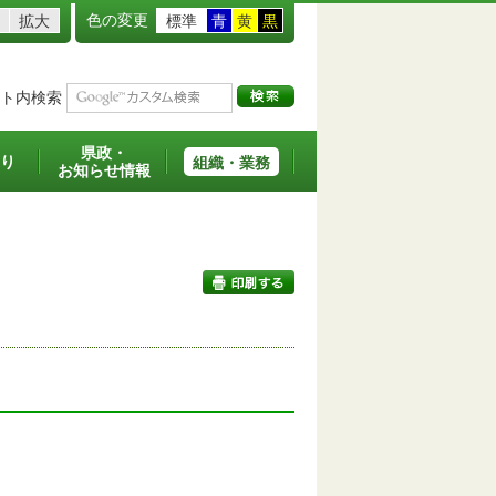
色の変更
拡大
標準
青
黄
黒
ト内検索
県政・
り
組織・業務
お知らせ情報
印刷する