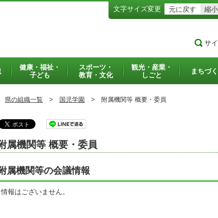
文字サイズ変更
元に戻す
縮小
サイ
健康・福祉・
スポーツ・
観光・産業・
犯
まちづく
子ども
教育・文化
しごと
県の組織一覧
>
国児学園
>
附属機関等 概要・委員
附属機関等 概要・委員
附属機関等の会議情報
当情報はございません。