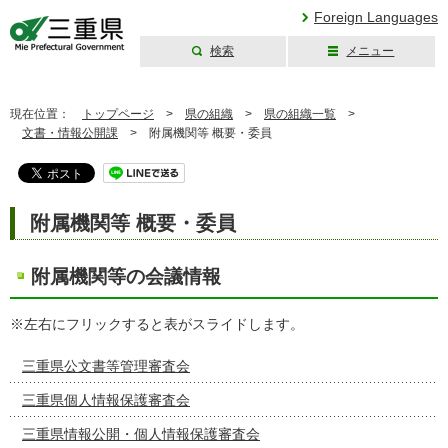
Foreign Languages
検索
メニュー
三重県公式ウェブ
サイト
現在位置：
トップページ
>
県の組織
>
県の組織一覧
>
文書・情報公開課
>
附属機関等 概要・委員
附属機関等 概要・委員
附属機関等の会議情報
※左右にフリックすると表がスライドします。
三重県公文書等管理審査会
三重県個人情報保護審査会
三重県情報公開・個人情報保護審査会