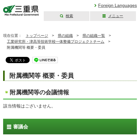
Foreign Languages
検索
メニュー
三重県公式ウェブ
サイト
現在位置：
トップページ
>
県の組織
>
県の組織一覧
>
工業研究所・津高等技術学校一体整備プロジェクトチーム
>
附属機関等 概要・委員
附属機関等 概要・委員
附属機関等の会議情報
該当情報はございません。
審議会