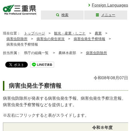
Foreign Languages
検索
メニュー
三重県公式ウェブ
サイト
現在位置：
トップページ
>
観光・産業・しごと
>
農業
>
病害虫防除所
>
病害虫の発生状況
>
病害虫発生予察情報
>
病害虫発生予察情報
担当所属：
県庁の組織一覧 >
農林水産部 >
病害虫防除所
令和08年08月07日
病害虫発生予察情報
病害虫防除所が発表する病害虫発生予報、病害虫発生予察注意報、
病害虫発生予察警報などを提供します。
※左右にフリックすると表がスライドします。
令和８年度