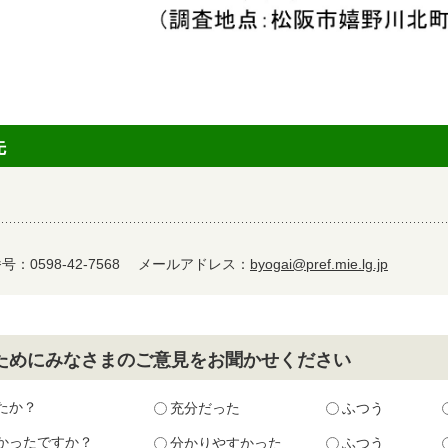
先
：0598-42-7568
メールアドレス：
byogai@pref.mie.lg.jp
ためにみなさまのご意見をお聞かせください
たか？
充分だった
ふつう
かったですか？
分かりやすかった
ふつう