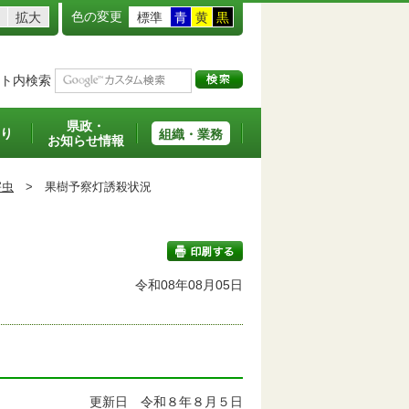
色の変更
拡大
標準
青
黄
黒
ト内検索
県政・
り
組織・業務
お知らせ情報
害虫
>
果樹予察灯誘殺状況
令和08年08月05日
印刷する
す
更新日 令和８年８月５日