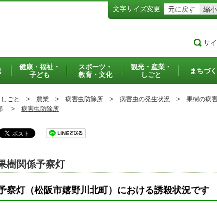
文字サイズ変更
元に戻す
縮小
サイ
健康・福祉・
スポーツ・
観光・産業・
犯
まちづく
子ども
教育・文化
しごと
・しごと
>
農業
>
病害虫防除所
>
病害虫の発生状況
>
果樹の病
部 >
病害虫防除所
果樹関係予察灯
予察灯（松阪市嬉野川北町）における誘殺状況で