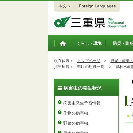
本文へ
Foreign Languages
三重県公式ウェブサイト
くらし・環境
防災・防
トップペ
ージ
現在位置：
トップページ
>
観光・産業
担当所属：
県庁の組織一覧 >
農林水産
病害虫の発生状況
病害虫発生予察情報
作物の病害虫
野菜の病害虫