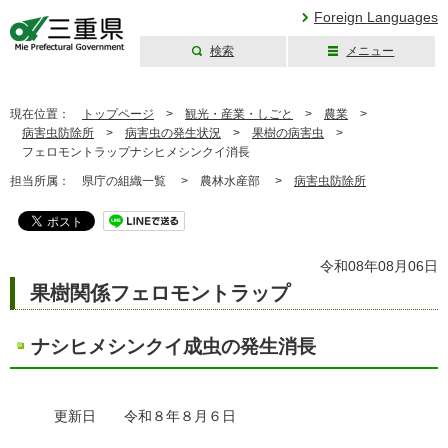
Foreign Languages
検索
メニュー
三重県公式ウェブ
サイト
現在位置：
トップページ
>
観光・産業・しごと
>
農業
>
病害虫防除所
>
病害虫の発生状況
>
果樹の病害虫
>
フェロモントラップナシヒメシンクイ消長
担当所属：
県庁の組織一覧 >
農林水産部 >
病害虫防除所
令和08年08月06日
果樹関係フェロモントラップ
ナシヒメシンクイ成虫の発生消長
更新日 令和８年８月６日