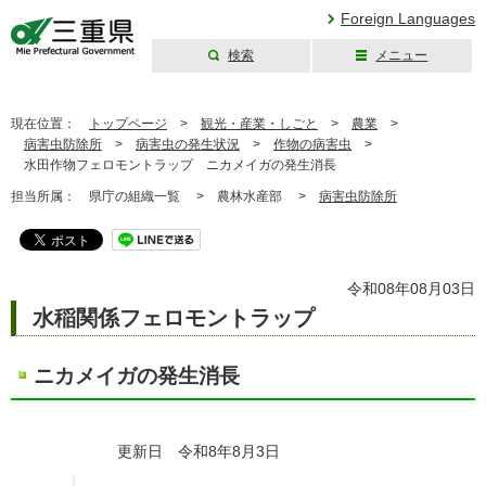
Foreign Languages
検索
メニュー
三重県公式ウェブ
サイト
現在位置：
トップページ
>
観光・産業・しごと
>
農業
>
病害虫防除所
>
病害虫の発生状況
>
作物の病害虫
>
水田作物フェロモントラップ ニカメイガの発生消長
担当所属：
県庁の組織一覧 >
農林水産部 >
病害虫防除所
令和08年08月03日
水稲関係フェロモントラップ
ニカメイガの発生消長
更新日 令和8年8月3日