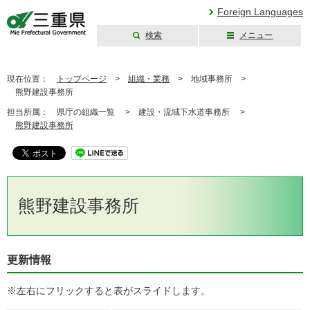
Foreign Languages
検索
メニュー
三重県公式ウェブ
サイト
現在位置：
トップページ
>
組織・業務
>
地域事務所 >
熊野建設事務所
担当所属：
県庁の組織一覧 >
建設・流域下水道事務所 >
熊野建設事務所
熊野建設事務所
更新情報
※左右にフリックすると表がスライドします。