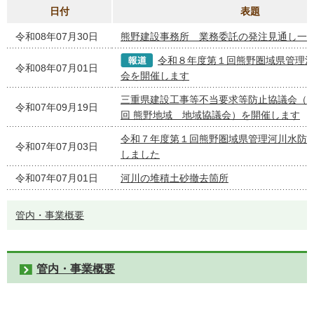
日付
表題
令和08年07月30日
熊野建設事務所 業務委託の発注見通し一
令和８年度第１回熊野圏域県管理
令和08年07月01日
会を開催します
三重県建設工事等不当要求等防止協議会（
令和07年09月19日
回 熊野地域 地域協議会）を開催します
令和７年度第１回熊野圏域県管理河川水防
令和07年07月03日
しました
令和07年07月01日
河川の堆積土砂撤去箇所
管内・事業概要
管内・事業概要