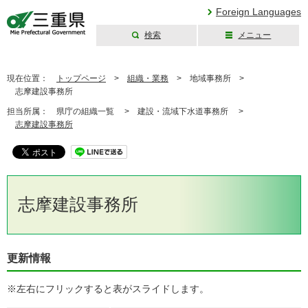
Foreign Languages
検索
メニュー
三重県公式ウェブ
サイト
現在位置：
トップページ
>
組織・業務
>
地域事務所 >
志摩建設事務所
担当所属：
県庁の組織一覧 >
建設・流域下水道事務所 >
志摩建設事務所
志摩建設事務所
更新情報
※左右にフリックすると表がスライドします。