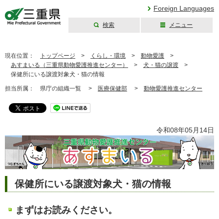
Foreign Languages
検索
メニュー
三重県公式ウェブ
サイト
現在位置：
トップページ
>
くらし・環境
>
動物愛護
>
あすまいる（三重県動物愛護推進センター）
>
犬・猫の譲渡
>
保健所にいる譲渡対象犬・猫の情報
担当所属：
県庁の組織一覧 >
医療保健部
>
動物愛護推進センター
令和08年05月14日
保健所にいる譲渡対象犬・猫の情報
まずはお読みください。