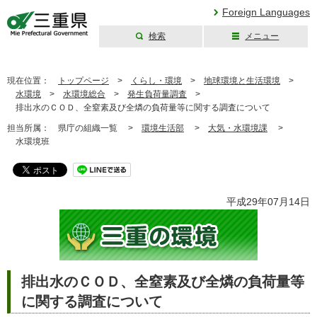
Foreign Languages
検索
メニュー
三重県公式ウェブ
サイト
現在位置：
トップページ
>
くらし・環境
>
地球環境と生活環境
>
水環境
>
水環境総合
>
発生負荷量調査
>
排出水のＣＯＤ、全窒素及び全燐の負荷量等に関する調査について
担当所属：
県庁の組織一覧 >
環境生活部
>
大気・水環境課
>
水環境班
平成29年07月14日
排出水のＣＯＤ、全窒素及び全燐の負荷量等
に関する調査について