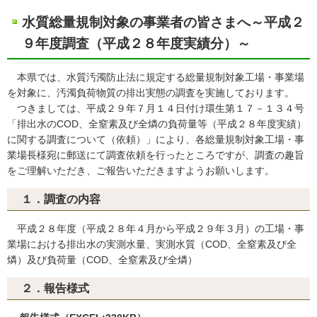
水質総量規制対象の事業者の皆さまへ～平成２
９年度調査（平成２８年度実績分）～
本県では、水質汚濁防止法に規定する総量規制対象工場・事業場
を対象に、汚濁負荷物質の排出実態の調査を実施しております。
つきましては、平成２９年７月１４日付け環生第１７－１３４号
「排出水のCOD、全窒素及び全燐の負荷量等（平成２８年度実績）
に関する調査について（依頼）」により、各総量規制対象工場・事
業場長様宛に郵送にて調査依頼を行ったところですが、調査の趣旨
をご理解いただき、ご報告いただきますようお願いします。
１．調査の内容
平成２８年度（平成２８年４月から平成２９年３月）の工場・事
業場における排出水の実測水量、実測水質（COD、全窒素及び全
燐）及び負荷量（COD、全窒素及び全燐）
２．報告様式