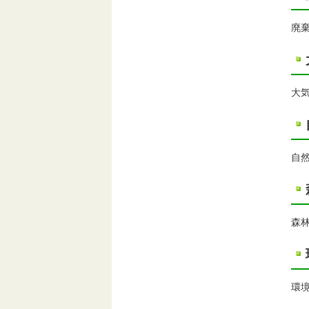
廃
大
自
森
環