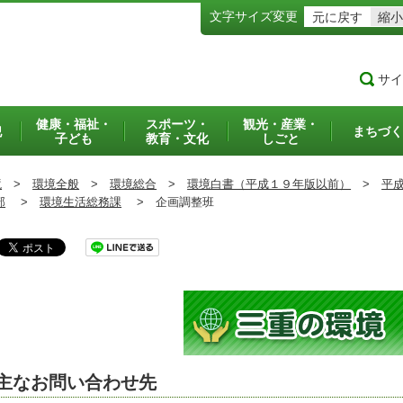
文字サイズ変更
元に戻す
縮小
サイ
健康・福祉・
スポーツ・
観光・産業・
犯
まちづく
子ども
教育・文化
しごと
境
>
環境全般
>
環境総合
>
環境白書（平成１９年版以前）
>
平
部
>
環境生活総務課
>
企画調整班
主なお問い合わせ先