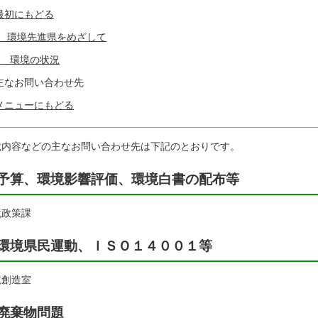
最初にもどる
I 環境先進県をめざして
II 環境の状況
主なお問い合わせ先
メニューにもどる
載内容などの主なお問い合わせ先は下記のとおりです。
予算、環境影響評価、環境白書の配布等
境政策課
環境県民運動、ＩＳＯ１４００１等
境創造室
廃棄物問題