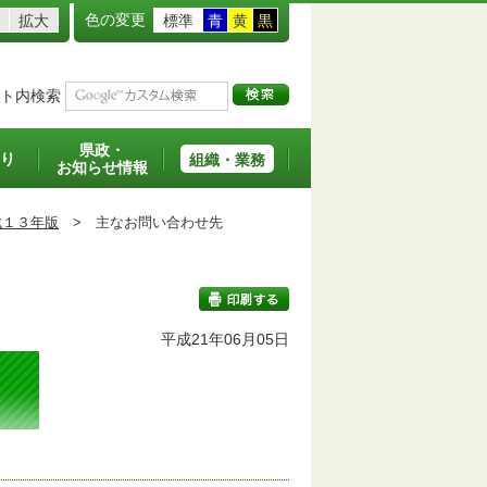
色の変更
拡大
標準
青
黄
黒
ト内検索
県政・
り
組織・業務
お知らせ情報
成１３年版
>
主なお問い合わせ先
平成21年06月05日
印刷する