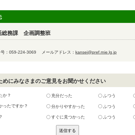
先
活総務課 企画調整班
：059-224-3069
メールアドレス：
kansei@pref.mie.lg.jp
ためにみなさまのご意見をお聞かせください
たか？
充分だった
ふつう
かったですか？
分かりやすかった
ふつう
？
すぐに見つかった
ふつう