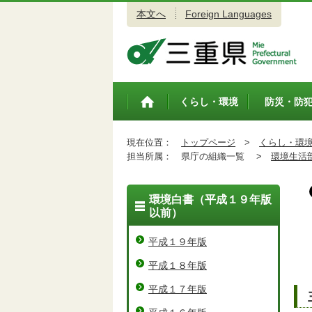
本文へ
Foreign Languages
三重県公式ウェブサイト
くらし・環境
防災・防
トップペ
ージ
現在位置：
トップページ
>
くらし・環
担当所属：
県庁の組織一覧 >
環境生活
環境白書（平成１９年版
以前）
平成１９年版
平成１８年版
平成１７年版