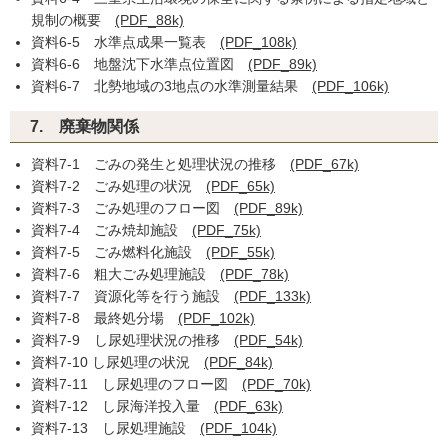
規制の概要
(PDF_88k)
資料6-5 水準点成果一覧表
(PDF_108k)
資料6-6 地盤沈下水準点位置図
(PDF_89k)
資料6-7 北勢地域の3地点の水準測量結果
(PDF_106k)
7. 廃棄物関係
資料7-1 ごみの発生と処理状況の推移
(PDF_67k)
資料7-2 ごみ処理の状況
(PDF_65k)
資料7-3 ごみ処理のフロー図
(PDF_89k)
資料7-4 ごみ焼却施設
(PDF_75k)
資料7-5 ごみ燃料化施設
(PDF_55k)
資料7-6 粗大ごみ処理施設
(PDF_78k)
資料7-7 資源化等を行う施設
(PDF_133k)
資料7-8 最終処分場
(PDF_102k)
資料7-9 し尿処理状況の推移
(PDF_54k)
資料7-10 し尿処理の状況
(PDF_84k)
資料7-11 し尿処理のフロー図
(PDF_70k)
資料7-12 し尿海洋投入量
(PDF_63k)
資料7-13 し尿処理施設
(PDF_104k)