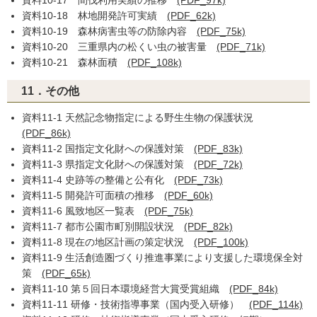
資料10-17 間伐利用実績の推移
(PDF_97k)
資料10-18 林地開発許可実績
(PDF_62k)
資料10-19 森林病害虫等の防除内容
(PDF_75k)
資料10-20 三重県内の松くい虫の被害量
(PDF_71k)
資料10-21 森林面積
(PDF_108k)
11．その他
資料11-1 天然記念物指定による野生生物の保護状況
(PDF_86k)
資料11-2 国指定文化財への保護対策
(PDF_83k)
資料11-3 県指定文化財への保護対策
(PDF_72k)
資料11-4 史跡等の整備と公有化
(PDF_73k)
資料11-5 開発許可面積の推移
(PDF_60k)
資料11-6 風致地区一覧表
(PDF_75k)
資料11-7 都市公園市町別開設状況
(PDF_82k)
資料11-8 現在の地区計画の策定状況
(PDF_100k)
資料11-9 生活創造圏づくり推進事業により支援した環境保全対
策
(PDF_65k)
資料11-10 第５回日本環境経営大賞受賞組織
(PDF_84k)
資料11-11 研修・技術指導事業（国内受入研修）
(PDF_114k)