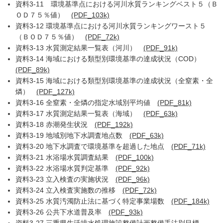
資料3-11 環境基準点における河川水質ランキングベスト５（Ｂ
ＯＤ７５％値）
(PDF_103k)
資料3-12 環境基準点における河川水質ランキングワースト５
（ＢＯＤ７５％値）
(PDF_72k)
資料3-13 水質測定結果一覧表（河川）
(PDF_91k)
資料3-14 海域における類型別環境基準の達成状況（COD）
(PDF_89k)
資料3-15 海域における類型別環境基準の達成状況（全窒素・全
燐）
(PDF_127k)
資料3-16 全窒素・全燐の指定水域別平均値
(PDF_81k)
資料3-17 水質測定結果一覧表（海域）
(PDF_63k)
資料3-18 赤潮発生状況
(PDF_192k)
資料3-19 地域別地下水調査地点数
(PDF_63k)
資料3-20 地下水調査で環境基準を超過した地点
(PDF_71k)
資料3-21 水浴場水質調査結果
(PDF_100k)
資料3-22 水浴場水質判定基準
(PDF_92k)
資料3-23 立入検査の実施状況
(PDF_96k)
資料3-24 立入検査実施数の推移
(PDF_72k)
資料3-25 水質汚濁防止法に基づく特定事業場数
(PDF_184k)
資料3-26 公共下水道普及率
(PDF_93k)