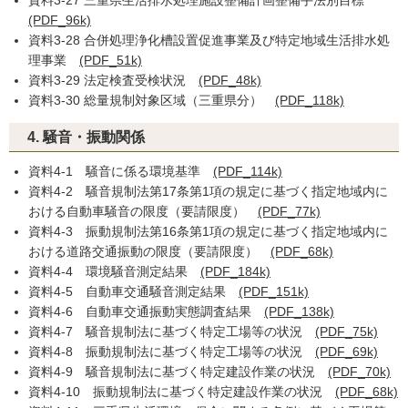
資料3-27 三重県生活排水処理施設整備計画整備手法別目標
(PDF_96k)
資料3-28 合併処理浄化槽設置促進事業及び特定地域生活排水処
理事業
(PDF_51k)
資料3-29 法定検査受検状況
(PDF_48k)
資料3-30 総量規制対象区域（三重県分）
(PDF_118k)
4. 騒音・振動関係
資料4-1 騒音に係る環境基準
(PDF_114k)
資料4-2 騒音規制法第17条第1項の規定に基づく指定地域内に
おける自動車騒音の限度（要請限度）
(PDF_77k)
資料4-3 振動規制法第16条第1項の規定に基づく指定地域内に
おける道路交通振動の限度（要請限度）
(PDF_68k)
資料4-4 環境騒音測定結果
(PDF_184k)
資料4-5 自動車交通騒音測定結果
(PDF_151k)
資料4-6 自動車交通振動実態調査結果
(PDF_138k)
資料4-7 騒音規制法に基づく特定工場等の状況
(PDF_75k)
資料4-8 振動規制法に基づく特定工場等の状況
(PDF_69k)
資料4-9 騒音規制法に基づく特定建設作業の状況
(PDF_70k)
資料4-10 振動規制法に基づく特定建設作業の状況
(PDF_68k)