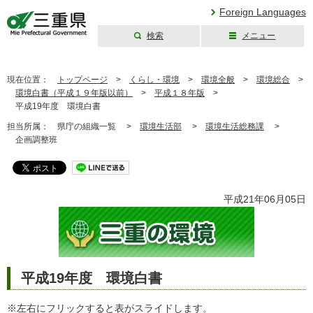
Foreign Languages
検索
メニュー
三重県公式ウェブ
サイト
現在位置：
トップページ
>
くらし・環境
>
環境全般
>
環境総合
>
環境白書（平成１９年版以前）
>
平成１８年版
>
平成19年度 環境白書
担当所属：
県庁の組織一覧 >
環境生活部
>
環境生活総務課
>
企画調整班
平成21年06月05日
平成19年度 環境白書
※左右にフリックすると表がスライドします。