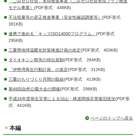
「ごみゼロ社会」実現推進事業（ごみゼロ社会実現プラン推進
モデル事業）
(PDF形式 448KB)
不法投棄等の是正推進事業（安全性確認調査等）
(PDF形式
381KB)
連携で進める「キッズISO14000プログラム」
(PDF形式
295KB)
三重県地球温暖化対策推進計画の改定
(PDF形式 403KB)
ダイオキシン類等の排出規制
(PDF形式 284KB)
「伊勢湾再生行動計画」の策定
(PDF形式 312KB)
三重のもりづくり月間の取組
(PDF形式 413KB)
第48回自然公園大会の開催
(PDF形式 298KB)
平成16年度発生災害による治山・林道関係災害復旧状況
(PDF形
式 441KB)
ページのトップへ戻る
本編