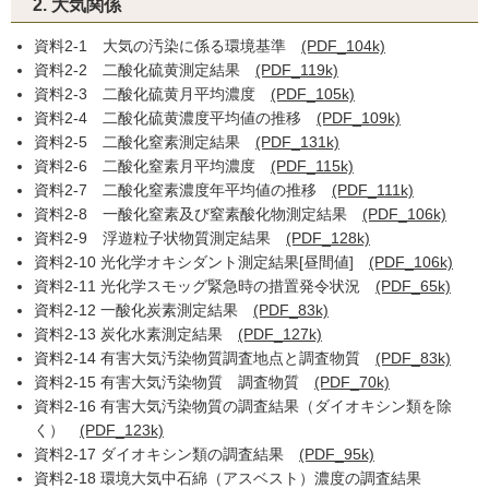
2. 大気関係
資料2-1 大気の汚染に係る環境基準
(PDF_104k)
資料2-2 二酸化硫黄測定結果
(PDF_119k)
資料2-3 二酸化硫黄月平均濃度
(PDF_105k)
資料2-4 二酸化硫黄濃度平均値の推移
(PDF_109k)
資料2-5 二酸化窒素測定結果
(PDF_131k)
資料2-6 二酸化窒素月平均濃度
(PDF_115k)
資料2-7 二酸化窒素濃度年平均値の推移
(PDF_111k)
資料2-8 一酸化窒素及び窒素酸化物測定結果
(PDF_106k)
資料2-9 浮遊粒子状物質測定結果
(PDF_128k)
資料2-10 光化学オキシダント測定結果[昼間値]
(PDF_106k)
資料2-11 光化学スモッグ緊急時の措置発令状況
(PDF_65k)
資料2-12 一酸化炭素測定結果
(PDF_83k)
資料2-13 炭化水素測定結果
(PDF_127k)
資料2-14 有害大気汚染物質調査地点と調査物質
(PDF_83k)
資料2-15 有害大気汚染物質 調査物質
(PDF_70k)
資料2-16 有害大気汚染物質の調査結果（ダイオキシン類を除
く）
(PDF_123k)
資料2-17 ダイオキシン類の調査結果
(PDF_95k)
資料2-18 環境大気中石綿（アスベスト）濃度の調査結果