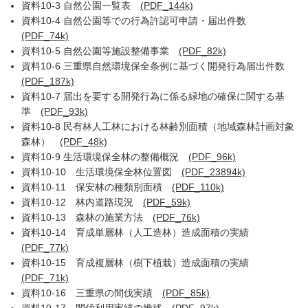
資料10-3 自然公園一覧表
(PDF_144k)
資料10-4 自然公園等での行為許認可申請・届出件数
(PDF_74k)
資料10-5 自然公園等施設整備事業
(PDF_82k)
資料10-6 三重県自然環境保全条例に基づく開発行為届出件数
(PDF_187k)
資料10-7 届出を要する開発行為に係る緑地の確保に関する基
準
(PDF_93k)
資料10-8 民有林人工林における林齢別面積（地域森林計画対象
森林）
(PDF_48k)
資料10-9 生活環境保全林の整備概況
(PDF_96k)
資料10-10 生活環境保全林位置図
(PDF_23894k)
資料10-11 保安林の種類別面積
(PDF_110k)
資料10-12 林内道路現況
(PDF_59k)
資料10-13 森林の施業方法
(PDF_76k)
資料10-14 育成単層林（人工造林）造成面積の実績
(PDF_77k)
資料10-15 育成複層林（樹下植栽）造成面積の実績
(PDF_71k)
資料10-16 三重県の間伐実績
(PDF_85k)