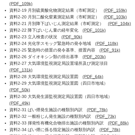
(PDF_109k)
資料2-19 月別硫黄酸化物測定結果（市町測定）
(PDF_159k)
資料2-20 月別二酸化窒素測定結果（市町測定）
(PDF_103k)
資料2-21 月別降下ばいじん測定結果（市町測定）
(PDF_104k)
資料2-22 降下ばいじん量の経年変化
(PDF_101k)
資料2-23 立入検査の状況
(PDF_90k)
資料2-24 光化学スモッグ緊急時の発令地域
(PDF_118k)
資料2-25 緊急時の措置の発令基準、措置内容
(PDF_91k)
資料2-26 ダイオキシン類の排出基準
(PDF_203k)
資料2-27 大気環境監視測定局設置場所及び測定項目
(PDF_131k)
資料2-28 大気環境監視測定局設置図
(PDF_64k)
資料2-29 大気環境監視測定局設置図（四日市地域）
(PDF_50k)
資料2-30 大気発生源監視測定局設置図（四日市地域）
(PDF_49k)
資料2-31 ばい煙発生施設の種類別内訳
(PDF_78k)
資料2-32 一般粉じん発生施設の種類別内訳
(PDF_73k)
資料2-33 揮発性有機化合物排出施設の種類別内訳
(PDF_88k)
資料2-34 ばい煙に係る指定施設の種類別内訳
(PDF_78k)