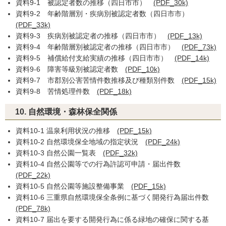
資料9-1 被認定者数の推移（四日市市）
(PDF_30k)
資料9-2 年齢階層別・疾病別被認定者数（四日市市）
(PDF_33k)
資料9-3 疾病別被認定者の推移（四日市市）
(PDF_13k)
資料9-4 年齢階層別被認定者の推移（四日市市）
(PDF_73k)
資料9-5 補償給付支給実績の推移（四日市市）
(PDF_14k)
資料9-6 障害等級別被認定者数
(PDF_10k)
資料9-7 市郡別公害苦情件数推移及び種類別件数
(PDF_15k)
資料9-8 苦情処理件数
(PDF_18k)
10. 自然環境・森林保全関係
資料10-1 温泉利用状況の推移
(PDF_15k)
資料10-2 自然環境保全地域の指定状況
(PDF_24k)
資料10-3 自然公園一覧表
(PDF_32k)
資料10-4 自然公園等での行為許認可申請・届出件数
(PDF_22k)
資料10-5 自然公園等施設整備事業
(PDF_15k)
資料10-6 三重県自然環境保全条例に基づく開発行為届出件数
(PDF_78k)
資料10-7 届出を要する開発行為に係る緑地の確保に関する基