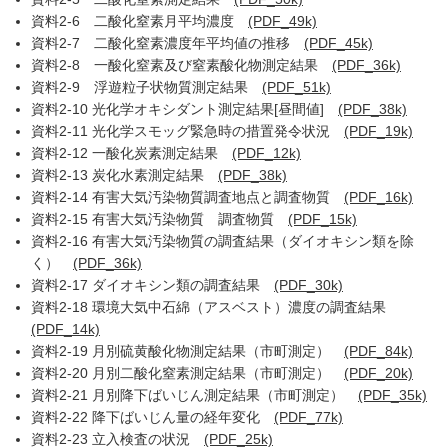
資料2-6 二酸化窒素月平均濃度
(PDF_49k)
資料2-7 二酸化窒素濃度年平均値の推移
(PDF_45k)
資料2-8 一酸化窒素及び窒素酸化物測定結果
(PDF_36k)
資料2-9 浮遊粒子状物質測定結果
(PDF_51k)
資料2-10 光化学オキシダント測定結果[昼間値]
(PDF_38k)
資料2-11 光化学スモッグ緊急時の措置発令状況
(PDF_19k)
資料2-12 一酸化炭素測定結果
(PDF_12k)
資料2-13 炭化水素測定結果
(PDF_38k)
資料2-14 有害大気汚染物質調査地点と調査物質
(PDF_16k)
資料2-15 有害大気汚染物質 調査物質
(PDF_15k)
資料2-16 有害大気汚染物質の調査結果（ダイオキシン類を除
く）
(PDF_36k)
資料2-17 ダイオキシン類の調査結果
(PDF_30k)
資料2-18 環境大気中石綿（アスベスト）濃度の調査結果
(PDF_14k)
資料2-19 月別硫黄酸化物測定結果（市町測定）
(PDF_84k)
資料2-20 月別二酸化窒素測定結果（市町測定）
(PDF_20k)
資料2-21 月別降下ばいじん測定結果（市町測定）
(PDF_35k)
資料2-22 降下ばいじん量の経年変化
(PDF_77k)
資料2-23 立入検査の状況
(PDF_25k)