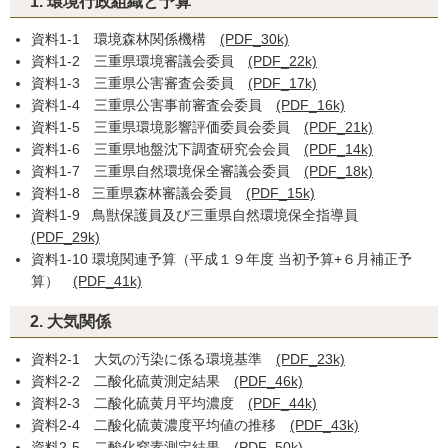
1. 環境行政組織と予算
資料1-1 環境森林関係機構
(PDF_30k)
資料1-2 三重県環境審議会委員
(PDF_22k)
資料1-3 三重県公害審査会委員
(PDF_17k)
資料1-4 三重県公害事前審査会委員
(PDF_16k)
資料1-5 三重県環境影響評価委員会委員
(PDF_21k)
資料1-6 三重県地盤沈下調査研究会会員
(PDF_14k)
資料1-7 三重県自然環境保全審議会委員
(PDF_18k)
資料1-8 三重県森林審議会委員
(PDF_15k)
資料1-9 鳥獣保護員及び三重県自然環境保全指導員
(PDF_29k)
資料1-10 環境関連予算（平成１９年度 当初予算+６月補正予
算）
(PDF_41k)
2. 大気関係
資料2-1 大気の汚染に係る環境基準
(PDF_23k)
資料2-2 二酸化硫黄測定結果
(PDF_46k)
資料2-3 二酸化硫黄月平均濃度
(PDF_44k)
資料2-4 二酸化硫黄濃度平均値の推移
(PDF_43k)
資料2-5 二酸化窒素測定結果
(PDF_50k)