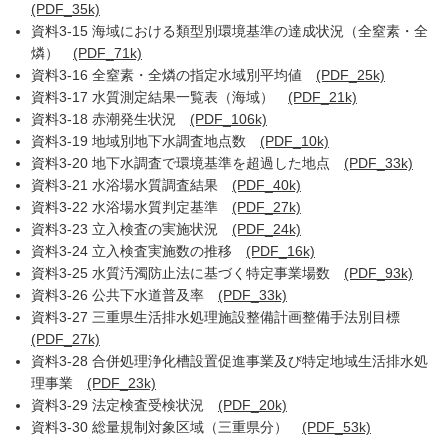
(PDF_35k)
資料3-15 海域における類型別環境基準の達成状況（全窒素・全
燐）
(PDF_71k)
資料3-16 全窒素・全燐の指定水域別平均値
(PDF_25k)
資料3-17 水質測定結果一覧表（海域）
(PDF_21k)
資料3-18 赤潮発生状況
(PDF_106k)
資料3-19 地域別地下水調査地点数
(PDF_10k)
資料3-20 地下水調査で環境基準を超過した地点
(PDF_33k)
資料3-21 水浴場水質調査結果
(PDF_40k)
資料3-22 水浴場水質判定基準
(PDF_27k)
資料3-23 立入検査の実施状況
(PDF_24k)
資料3-24 立入検査実施数の推移
(PDF_16k)
資料3-25 水質汚濁防止法に基づく特定事業場数
(PDF_93k)
資料3-26 公共下水道普及率
(PDF_33k)
資料3-27 三重県生活排水処理施設整備計画整備手法別目標
(PDF_27k)
資料3-28 合併処理浄化槽設置促進事業及び特定地域生活排水処
理事業
(PDF_23k)
資料3-29 法定検査受検状況
(PDF_20k)
資料3-30 総量規制対象区域（三重県分）
(PDF_53k)