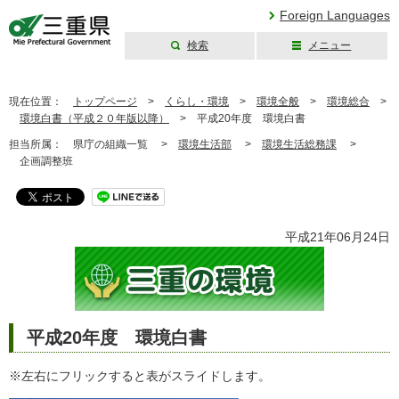
Foreign Languages
検索
メニュー
三重県公式ウェブ
サイト
現在位置：
トップページ
>
くらし・環境
>
環境全般
>
環境総合
>
環境白書（平成２０年版以降）
>
平成20年度 環境白書
担当所属：
県庁の組織一覧 >
環境生活部
>
環境生活総務課
>
企画調整班
平成21年06月24日
平成20年度 環境白書
※左右にフリックすると表がスライドします。