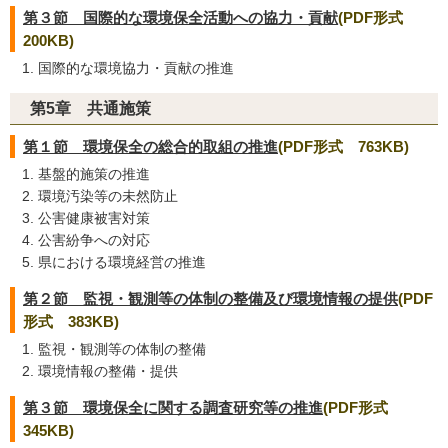
第３節 国際的な環境保全活動への協力・貢献
(PDF形式
200KB)
国際的な環境協力・貢献の推進
第5章 共通施策
第１節 環境保全の総合的取組の推進
(PDF形式 763KB)
基盤的施策の推進
環境汚染等の未然防止
公害健康被害対策
公害紛争への対応
県における環境経営の推進
第２節 監視・観測等の体制の整備及び環境情報の提供
(PDF
形式 383KB)
監視・観測等の体制の整備
環境情報の整備・提供
第３節 環境保全に関する調査研究等の推進
(PDF形式
345KB)