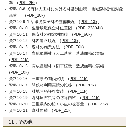
準
(PDF_25k)
資料10-8 民有林人工林における林齢別面積（地域森林計画対象
森林）
(PDF_20k)
資料10-9 生活環境保全林の整備概況
(PDF_13k)
資料10-10 生活環境保全林位置図
(PDF_23894k)
資料10-11 保安林の種類別面積
(PDF_56k)
資料10-12 林内道路現況
(PDF_18k)
資料10-13 森林の施業方法
(PDF_76k)
資料10-14 育成単層林（人工造林）造成面積の実績
(PDF_11k)
資料10-15 育成複層林（樹下植栽）造成面積の実績
(PDF_10k)
資料10-16 三重県の間伐実績
(PDF_11k)
資料10-17 間伐材利用実績の推移
(PDF_43k)
資料10-18 林地開発許可実績
(PDF_11k)
資料10-19 森林病害虫等の防除内容
(PDF_11k)
資料10-20 三重県内の松くい虫の被害量
(PDF_23k)
資料10-21 森林面積
(PDF_21k)
11．その他