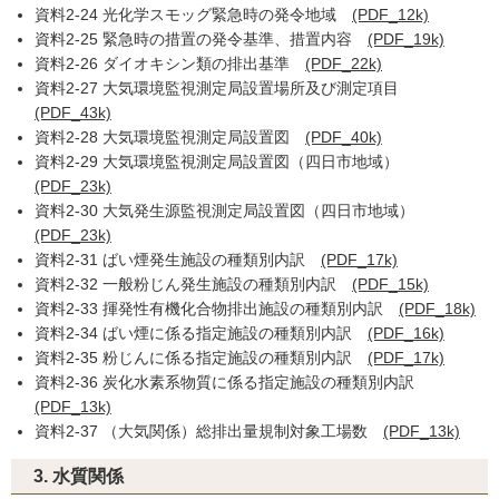
資料2-24 光化学スモッグ緊急時の発令地域
(PDF_12k)
資料2-25 緊急時の措置の発令基準、措置内容
(PDF_19k)
資料2-26 ダイオキシン類の排出基準
(PDF_22k)
資料2-27 大気環境監視測定局設置場所及び測定項目
(PDF_43k)
資料2-28 大気環境監視測定局設置図
(PDF_40k)
資料2-29 大気環境監視測定局設置図（四日市地域）
(PDF_23k)
資料2-30 大気発生源監視測定局設置図（四日市地域）
(PDF_23k)
資料2-31 ばい煙発生施設の種類別内訳
(PDF_17k)
資料2-32 一般粉じん発生施設の種類別内訳
(PDF_15k)
資料2-33 揮発性有機化合物排出施設の種類別内訳
(PDF_18k)
資料2-34 ばい煙に係る指定施設の種類別内訳
(PDF_16k)
資料2-35 粉じんに係る指定施設の種類別内訳
(PDF_17k)
資料2-36 炭化水素系物質に係る指定施設の種類別内訳
(PDF_13k)
資料2-37 （大気関係）総排出量規制対象工場数
(PDF_13k)
3. 水質関係