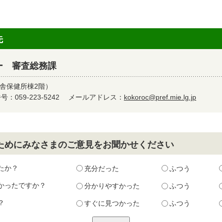
先
ー 審査総務課
津庁舎保健所棟2階）
：059-223-5242
メールアドレス：
kokoroc@pref.mie.lg.jp
ためにみなさまのご意見をお聞かせください
たか？
充分だった
ふつう
かったですか？
分かりやすかった
ふつう
？
すぐに見つかった
ふつう