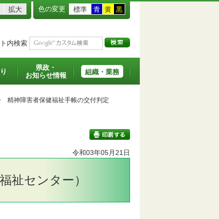
色の変更
拡大
標準
青
黄
黒
ト内検索
県政・
り
組織・業務
お知らせ情報
>
精神障害者保健福祉手帳の交付判定
令和03年05月21日
印刷する
福祉センター）