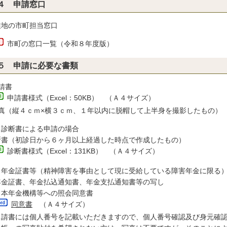
４ 申請窓口
住地の市町担当窓口
市町の窓口一覧（令和８年度版）
５ 申請に必要な書類
請書
申請書様式（Excel：50KB）
（Ａ４サイズ）
写真（縦４ｃｍ×横３ｃｍ、１年以内に脱帽して上半身を撮影したもの）
 診断書による申請の場合
断書（初診日から６ヶ月以上経過した時点で作成したもの）
診断書様式（Excel：131KB）
（Ａ４サイズ）
 年金証書等（精神障害を事由として現に受給している障害年金に限る
年金証書、年金払込通知書、年金支払通知書等の写し
日本年金機構等への照会同意書
同意書
（Ａ４サイズ）
申請書には個人番号を記載いただきますので、個人番号確認及び身元確