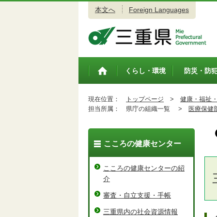
本文へ
Foreign Languages
三重県公式ウェブサイト
くらし・環境
防災・防
トップペ
ージ
現在位置：
トップページ
>
健康・福祉
担当所属：
県庁の組織一覧 >
医療保健
こころの健康センター
こころの健康センターの紹
介
審査・自立支援・手帳
三重県内の社会資源情報