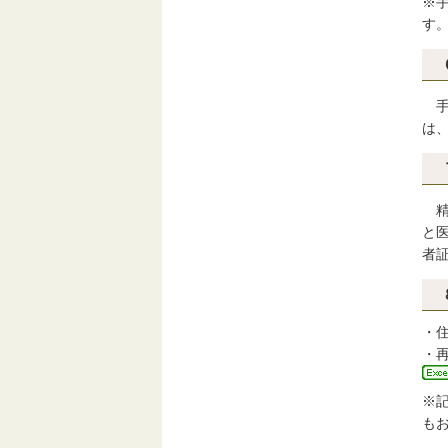
※
す
手
は
精
と
者
・
・
※
も