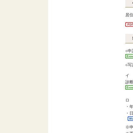
居
○申
○
イ
診
ロ
・
・
※