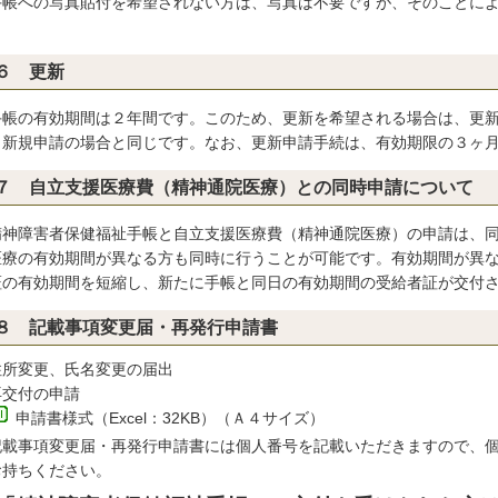
手帳への写真貼付を希望されない方は、写真は不要ですが、そのことに
。
６ 更新
帳の有効期間は２年間です。このため、更新を希望される場合は、更新
、新規申請の場合と同じです。なお、更新申請手続は、有効期限の３ヶ
７ 自立支援医療費（精神通院医療）との同時申請について
神障害者保健福祉手帳と自立支援医療費（精神通院医療）の申請は、同
医療の有効期間が異なる方も同時に行うことが可能です。有効期間が異
証の有効期間を短縮し、新たに手帳と同日の有効期間の受給者証が交付
８ 記載事項変更届・再発行申請書
住所変更、氏名変更の届出
再交付の申請
申請書様式（Excel：32KB）
（Ａ４サイズ）
記載事項変更届・再発行申請書には個人番号を記載いただきますので、
お持ちください。