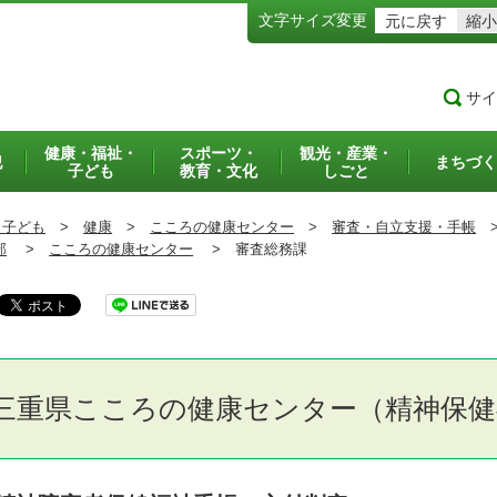
文字サイズ変更
元に戻す
縮小
サイ
健康・福祉・
スポーツ・
観光・産業・
犯
まちづく
子ども
教育・文化
しごと
・子ども
>
健康
>
こころの健康センター
>
審査・自立支援・手帳
部
>
こころの健康センター
>
審査総務課
三重県こころの健康センター（精神保健