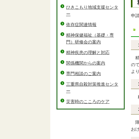
ひきこもり地域支援センタ
ー
申
依存症関連情報
精神保健福祉（基礎・専
門）研修会の案内
精神疾患の理解と対応
精
関係機関からの案内
の
よ
専門相談のご案内
三重県自殺対策推進センタ
ー
精
災害時のこころのケア
障
お