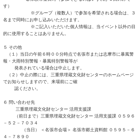
す）
※グループ（複数人）で参加を希望される場合は、３
名まで同時にお申し込みいただけます。
※ご記入いただいた個人情報は、当イベント以外の目
的に使用することはありません。
５ その他
（１）当日の午前６時００分時点で名張市または志摩市に暴風警
報・大雨特別警報・暴風特別警報等が
発表されている場合は中止します。
（２）中止の際には、三重県埋蔵文化財センターのホームページ
でお知らせしますので、来場前にご確
認ください。
６ 問い合わせ先
三重県埋蔵文化財センター 活用支援課
（前日まで）三重県埋蔵文化財センター 活用支援課 ０５９６
－５２－７０３４
（当日） ＜名張市会場＞ 名張市郷土資料館 ０５９５－６
４－７８９０