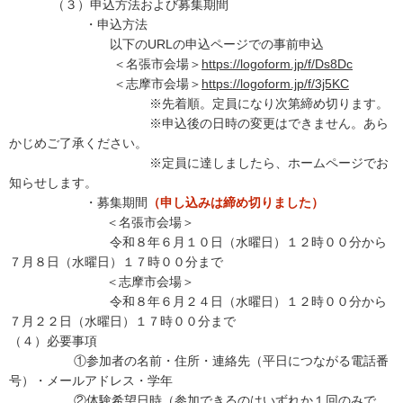
（３）申込方法および募集期間
・申込方法
以下のURLの申込ページでの事前申込
＜名張市会場＞
https://logoform.jp/f/Ds8Dc
＜志摩市会場＞
https://logoform.jp/f/3j5KC
※先着順。定員になり次第締め切ります。
※申込後の日時の変更はできません。あら
かじめご了承ください。
※定員に達しましたら、ホームページでお
知らせします。
・募集期間
（申し込みは締め切りました）
＜名張市会場＞
令和８年６月１０日（水曜日）１２時００分から
７月８日（水曜日）１７時００分まで
＜志摩市会場＞
令和８年６月２４日（水曜日）１２時００分から
７月２２日（水曜日）１７時００分まで
（４）必要事項
①参加者の名前・住所・連絡先（平日につながる電話番
号）・メールアドレス・学年
②体験希望日時（参加できるのはいずれか１回のみで