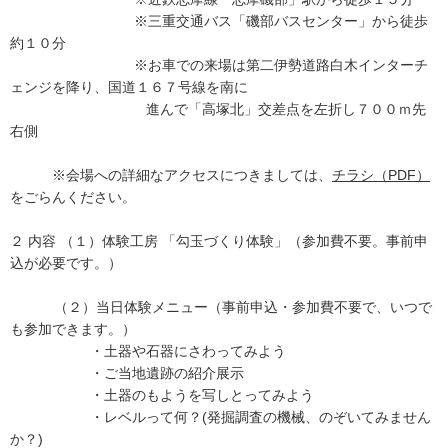
※三重交通バス「磯部バスセンター」から徒歩
約１０分
※お車での来場は第二伊勢道路白木インターチ
ェンジを降り、国道１６７号線を南に
進んで「高塚北」交差点を左折し７００ｍ先
右側
※会場への詳細なアクセスにつきましては、
チラシ（PDF）
をごらんください。
２ 内容 （１）体験工房 「勾玉づくり体験」（参加費不要。事前申
込が必要です。）
（２）当日体験メニュー（事前申込・参加費不要で、いつで
も参加できます。）
・土器や石器にさわってみよう
・ご当地遺跡の紹介展示
・土器のもようを写しとってみよう
・レベルって何？(発掘調査の機械、のぞいてみません
か？)