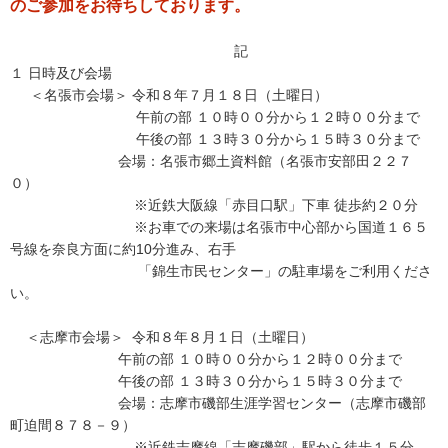
のご参加をお待ちしております。
記
１ 日時及び会場
＜名張市会場＞ 令和８年７月１８日（土曜日）
午前の部 １０時００分から１２時００分まで
午後の部 １３時３０分から１５時３０分まで
会場：名張市郷土資料館（名張市安部田２２７
０）
※近鉄大阪線「赤目口駅」下車 徒歩約２０分
※お車での来場は名張市中心部から国道１６５
号線を奈良方面に約10分進み、右手
「錦生市民センター」の駐車場をご利用くださ
い。
＜志摩市会場＞ 令和８年８月１日（土曜日）
午前の部 １０時００分から１２時００分まで
午後の部 １３時３０分から１５時３０分まで
会場：志摩市磯部生涯学習センター（志摩市磯部
町迫間８７８－９）
※近鉄志摩線「志摩磯部」駅から徒歩１５分