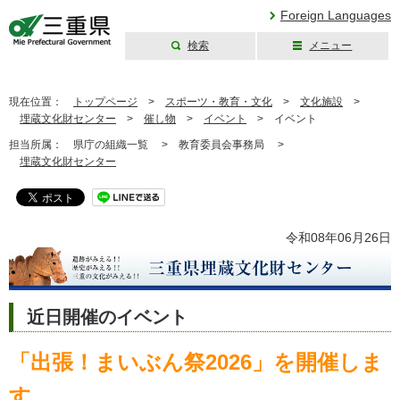
Foreign Languages
検索
メニュー
三重県公式ウェブ
サイト
現在位置：
トップページ
>
スポーツ・教育・文化
>
文化施設
>
埋蔵文化財センター
>
催し物
>
イベント
>
イベント
担当所属：
県庁の組織一覧 >
教育委員会事務局 >
埋蔵文化財センター
令和08年06月26日
近日開催のイベント
「出張！まいぶん祭2026」を開催しま
す