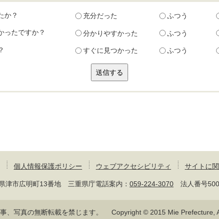
たか？
充分だった
ふつう
かったですか？
分かりやすかった
ふつう
？
すぐに見つかった
ふつう
個人情報保護ポリシー
ウェブアクセシビリティ
サイトに関
 三重県津市広明町13番地 三重県庁電話案内：
059-224-3070
法人番号50000
記事、写真の無断転載を禁じます。
Copyright © 2015 Mie Prefecture, Al