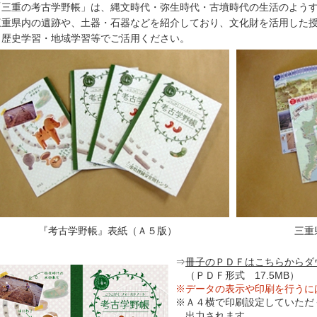
三重の考古学野帳」は、縄文時代・弥生時代・古墳時代の生活のよう
重県内の遺跡や、土器・石器などを紹介しており、文化財を活用した授
。歴史学習・地域学習等でご活用ください。
『考古学野帳』表紙（Ａ５版）
三重
⇒
冊子のＰＤＦはこちらからダ
（ＰＤＦ形式 17.5MB）
※データの表示や印刷を行うには「
※Ａ４横で印刷設定していただ
出力されます。