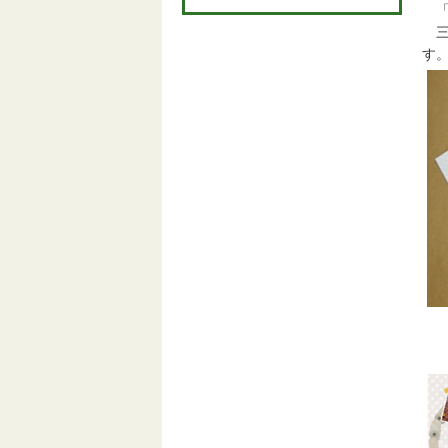
「
三
す