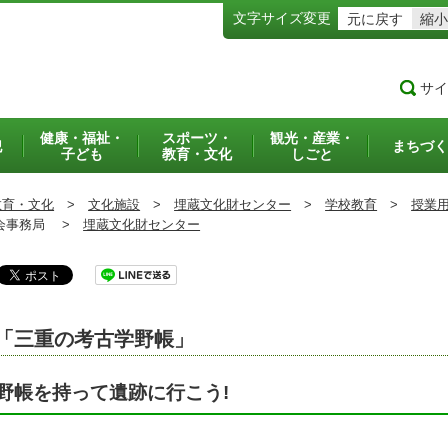
文字サイズ変更
元に戻す
縮小
サイ
健康・福祉・
スポーツ・
観光・産業・
犯
まちづく
子ども
教育・文化
しごと
教育・文化
>
文化施設
>
埋蔵文化財センター
>
学校教育
>
授業
事務局 >
埋蔵文化財センター
「三重の考古学野帳」
野帳を持って遺跡に行こう!