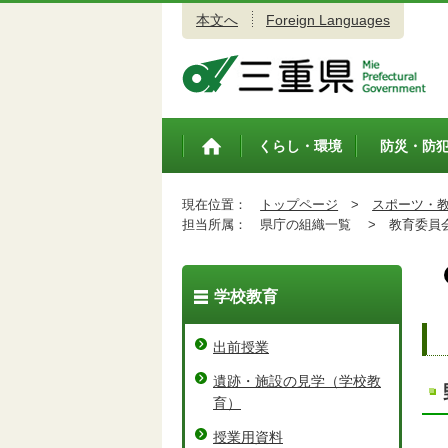
本文へ
Foreign Languages
三重県公式ウェブサイト
くらし・環境
防災・防
トップペ
ージ
現在位置：
トップページ
>
スポーツ・
担当所属：
県庁の組織一覧 >
教育委員会
学校教育
出前授業
遺跡・施設の見学（学校教
育）
授業用資料