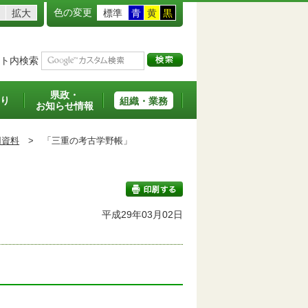
色の変更
拡大
標準
青
黄
黒
ト内検索
県政・
り
組織・業務
お知らせ情報
用資料
>
「三重の考古学野帳」
平成29年03月02日
印刷する