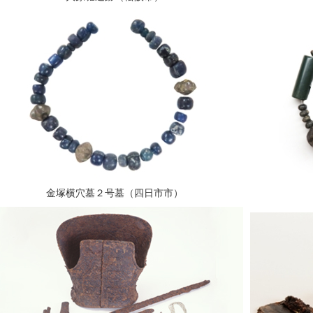
金塚横穴墓２号墓（四日市市）