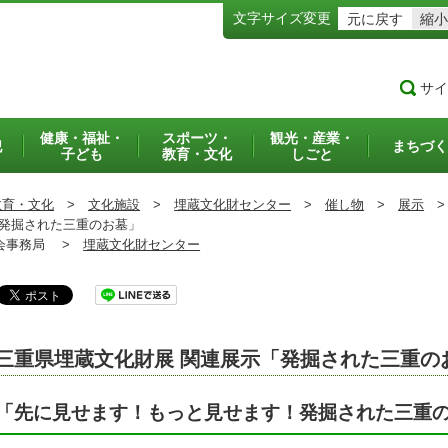
文字サイズ変更
元に戻す
縮小
サイ
健康・福祉・
スポーツ・
観光・産業・
犯
まちづく
子ども
教育・文化
しごと
教育・文化
>
文化施設
>
埋蔵文化財センター
>
催し物
>
展示
>
発掘された三重のお墓」
事務局 >
埋蔵文化財センター
三重県埋蔵文化財展 関連展示「発掘された三重の
「先に見せます！もっと見せます！発掘された三重