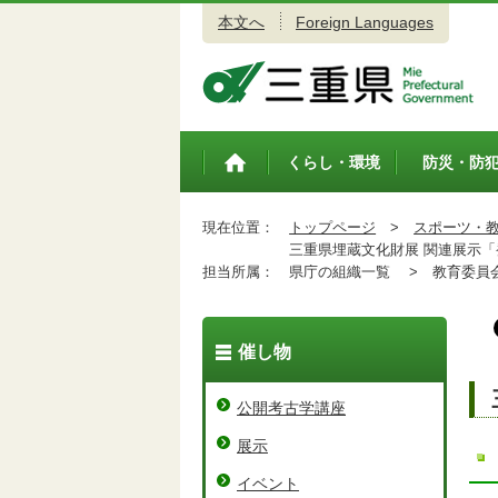
本文へ
Foreign Languages
三重県公式ウェブサイト
くらし・環境
防災・防
トップペ
ージ
現在位置：
トップページ
>
スポーツ・
三重県埋蔵文化財展 関連展示「
担当所属：
県庁の組織一覧 >
教育委員会
催し物
公開考古学講座
展示
イベント