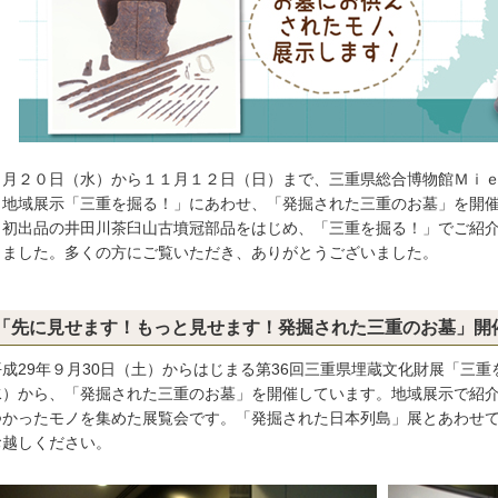
月２０日（水）から１１月１２日（日）まで、三重県総合博物館Ｍｉｅ
」地域展示「三重を掘る！」にあわせ、「発掘された三重のお墓」を開
、初出品の井田川茶臼山古墳冠部品をはじめ、「三重を掘る！」でご紹
しました。多くの方にご覧いただき、ありがとうございました。
「先に見せます！もっと見せます！発掘された三重のお墓」開
成29年９月30日（土）からはじまる第36回三重県埋蔵文化財展「三重を
水）から、「発掘された三重のお墓」を開催しています。地域展示で紹
つかったモノを集めた展覧会です。「発掘された日本列島」展とあわせ
お越しください。