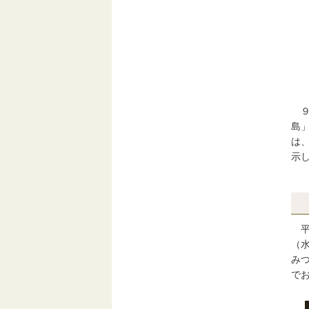
９
島
は
示
平
（
み
で