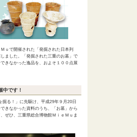
Ｍｕで開催された「発掘された日本列
催しました。「発掘された三重のお墓」で
介できなかった逸品を、およそ１００点展
催中です！
掘る！」に先駆け、平成29年９月20日
介できなかった資料のうち、「お墓」から
て、ぜひ、三重県総合博物館ＭｉｅＭｕま