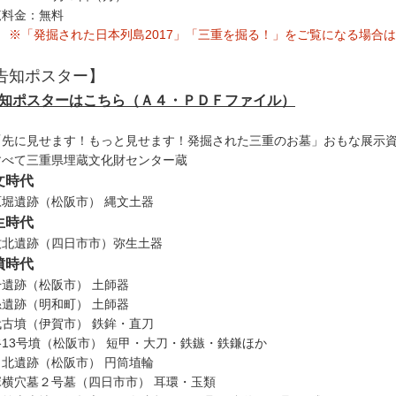
覧料金：無料
※「発掘された日本列島2017」「三重を掘る！」をご覧になる場合
告知ポスター】
知ポスターはこちら（Ａ４・ＰＤＦファイル）
「先に見せます！もっと見せます！発掘された三重のお墓」おもな展示
すべて三重県埋蔵文化財センター蔵
文時代
原堀遺跡（松阪市） 縄文土器
生時代
牧北遺跡（四日市市）弥生土器
墳時代
干遺跡（松阪市） 土師器
糸遺跡（明和町） 土師器
代古墳（伊賀市） 鉄鉾・直刀
谷13号墳（松阪市） 短甲・大刀・鉄鏃・鉄鎌ほか
出北遺跡（松阪市） 円筒埴輪
塚横穴墓２号墓（四日市市） 耳環・玉類