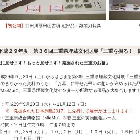
【初公開】
井田川茶臼山古墳 冠部品・銀製刀装具
平成２９年度 第３６回三重県埋蔵文化財展「三重を掘る！」
先に見せます！もっと見せます！発掘された三重のお墓」
成29年９月30日（土）からはじまる第36回三重県埋蔵文化財展「三
介できなかった資料のうち、「お墓」に寄せた弔いの想いが込められた
館MieMuに、三重県埋蔵文化財センターが所蔵する優品が大集合します
：平成29年9月20日（水）～11月12日（日）
※「発掘された日本列島2017」に先行して展示がはじまります！
：三重県総合博物館（MieMu）３階 三重の実物図鑑ルーム
覧時間：平日は午前９時～午後７時まで
 館 日： ９月25日（月）、１０月２日（月）、１０日（火）、１６日
1月６日（月）