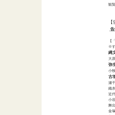
観
【
告
【
※
縄
大
弥
小
古
瀬
織
近
小
舞
金