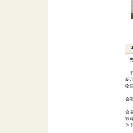
「
平
紹
物
会期
会場
観
休
1