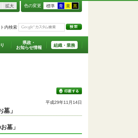
色の変更
拡大
標準
青
黄
黒
ト内検索
県政・
り
組織・業務
お知らせ情報
平成29年11月14日
お墓」
印刷する
のお墓」