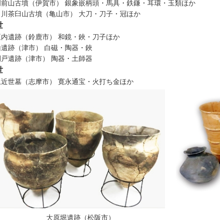
岡前山古墳（伊賀市） 銀象嵌柄頭・馬具・鉄鎌・耳環・玉類ほか
田川茶臼山古墳（亀山市） 大刀・刀子・冠ほか
世
垣内遺跡（鈴鹿市） 和鏡・鋏・刀子ほか
山遺跡（津市） 白磁・陶器・鋏
間戸遺跡（津市） 陶器・土師器
世
土近世墓（志摩市） 寛永通宝・火打ち金ほか
大原堀遺跡（松阪市）