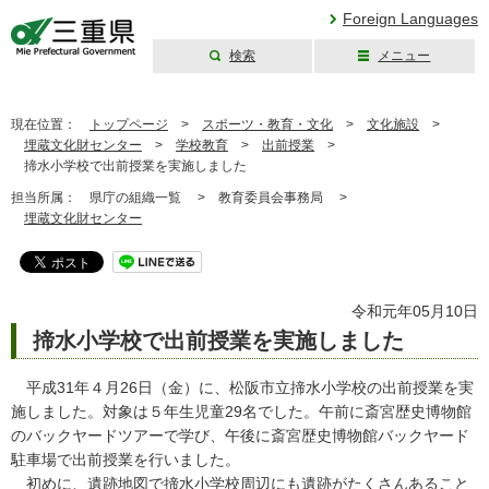
Foreign Languages
検索
メニュー
三重県公式ウェブ
サイト
現在位置：
トップページ
>
スポーツ・教育・文化
>
文化施設
>
埋蔵文化財センター
>
学校教育
>
出前授業
>
揥水小学校で出前授業を実施しました
担当所属：
県庁の組織一覧 >
教育委員会事務局 >
埋蔵文化財センター
令和元年05月10日
揥水小学校で出前授業を実施しました
平成31年４月26日（金）に、松阪市立揥水小学校の出前授業を実
施しました。対象は５年生児童29名でした。午前に斎宮歴史博物館
のバックヤードツアーで学び、午後に斎宮歴史博物館バックヤード
駐車場で出前授業を行いました。
初めに、遺跡地図で揥水小学校周辺にも遺跡がたくさんあること