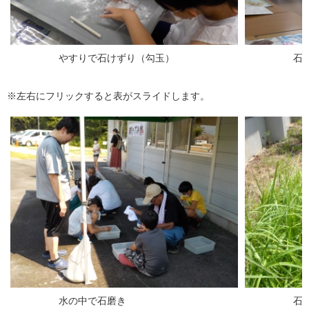
やすりで石けずり（勾玉）
石包丁づ
※左右にフリックすると表がスライドします。
水の中で石磨き
石包丁の