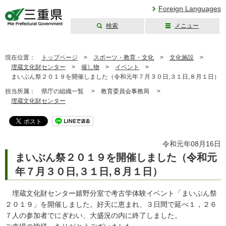
Foreign Languages
検索
メニュー
三重県公式ウェブ
サイト
現在位置：
トップページ
>
スポーツ・教育・文化
>
文化施設
>
埋蔵文化財センター
>
催し物
>
イベント
>
まいぶん祭２０１９を開催しました（令和元年７月３０日,３１日,８月１日）
担当所属：
県庁の組織一覧 >
教育委員会事務局 >
埋蔵文化財センター
令和元年08月16日
まいぶん祭２０１９を開催しました（令和元
年７月３０日,３１日,８月１日）
埋蔵文化財センター嬉野分室で考古学体験イベント「まいぶん祭
２０１９」を開催しました。好天に恵まれ、３日間で延べ１，２６
７人の参加者でにぎわい、大盛況の内に終了しました。