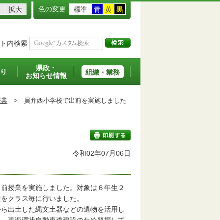
色の変更
拡大
標準
青
黄
黒
ト内検索
県政・
り
組織・業務
お知らせ情報
授業
>
員弁西小学校で出前を実施しました
令和02年07月06日
印刷する
前授業を実施しました。対象は６年生２
験をクラス毎に行いました。
ら出土した縄文土器などの遺物を活用し