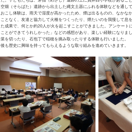
した。子どもたちは、芽指（めさし）遺跡の上に員弁西小学校があるこ
る空畑（そらばた）遺跡から出土した縄文土器にふれる体験などを通し
おこし体験は、雨天で湿度が高かったため、煙は出るものの、なかなか
ることなく、友達と協力して火種をつくったり、煙たいのを我慢して息
った成果で、何とか約20人が火を起こすことができました。アンケート
ることができてうれしかった」などの感想があり、楽しい経験になりま
野菜を切ったり、石包丁で稲穂を摘み取ったりする体験も行いました。
後も歴史に興味を持ってもらえるような取り組みを進めていきます。