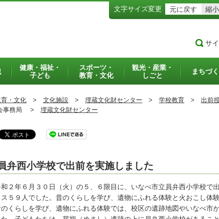
文字サイズ変更
元に戻す
縮小
サイ
健康・福祉・
スポーツ・
観光・産業・
犯
まちづく
子ども
教育・文化
しごと
教育・文化
>
文化施設
>
埋蔵文化財センター
>
学校教育
>
出前
事務局 >
埋蔵文化財センター
員弁西小学校で出前を実施しました
和２年６月３０日（火）の５、６限目に、いなべ市立員弁西小学校で出
ラス５９人でした。昔のくらしを学び、遺物にふれる体験と火おこし体
のくらしを学び、遺物にふれる体験では、校区の遺跡地図やいなべ市か