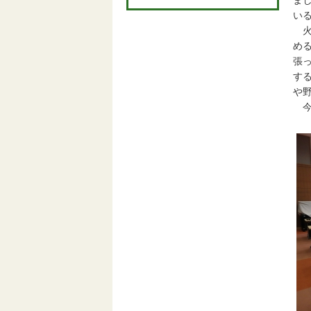
ま
い
火
め
張
す
や
今