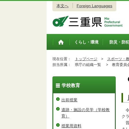
本文へ
Foreign Languages
三重県公式ウェブサイト
くらし・環境
防災・防
トップペ
ージ
現在位置：
トップページ
>
スポーツ・
担当所属：
県庁の組織一覧 >
教育委員会
学校教育
出前授業
遺跡・施設の見学（学校教
令
育）
ク
昔
授業用資料